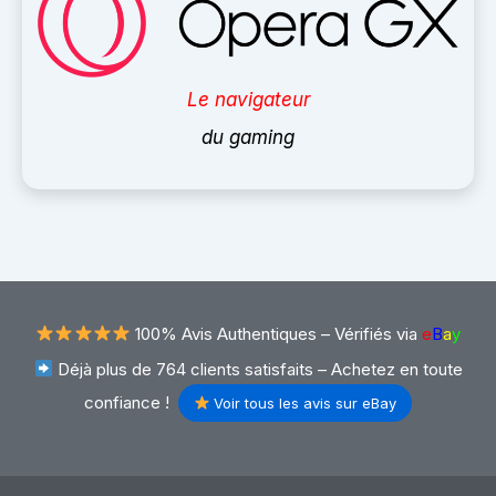
Le navigateur
du gaming
100% Avis Authentiques –
Vérifiés via
e
B
a
y
Déjà plus de 764 clients satisfaits – Achetez en toute
confiance !
Voir tous les avis sur eBay