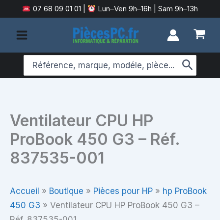
Aller
07 68 09 01 01
|
Lun–Ven 9h–16h | Sam 9h–13h
au
contenu
Search
for:
Ventilateur CPU HP
ProBook 450 G3 – Réf.
837535-001
Accueil
»
Boutique
»
Pièces pour HP
»
hp ProBook
450 G3
»
Ventilateur CPU HP ProBook 450 G3 –
Réf. 837535-001