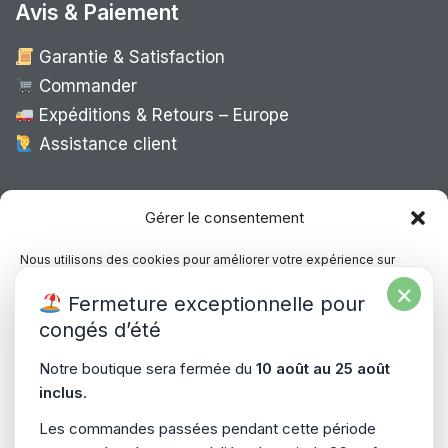
Avis & Paiement
Garantie & Satisfaction
Commander
Expéditions & Retours – Europe
Assistance client
Expédition Europe
Gérer le consentement
Nous utilisons des cookies pour améliorer votre expérience sur
notre site, analyser le trafic et proposer des contenus personnalisés.
×
Livraison rapide dans toute l’Europe via
Fermeture exceptionnelle pour
Vous pouvez accepter, refuser ou gérer vos préférences à tout
“
Mondial Relay
&
Colissimo
”
moment.
congés d’été
Consultez notre politique de confidentialité pour plus d’informations.
Notre boutique sera fermée du
10 août au 25 août
inclus
.
Gérer les services
Les commandes passées pendant cette période