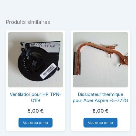
Produits similaires
Ventilador
Dissipateur
Ventilador pour HP TPN-
Dissipateur thermique
pour
thermique
Q119
pour Acer Aspire E5-772G
HP
pour
5,00
€
8,00
€
TPN-
Acer
Ajouter au panier
Ajouter au panier
Q119
Aspire
E5-