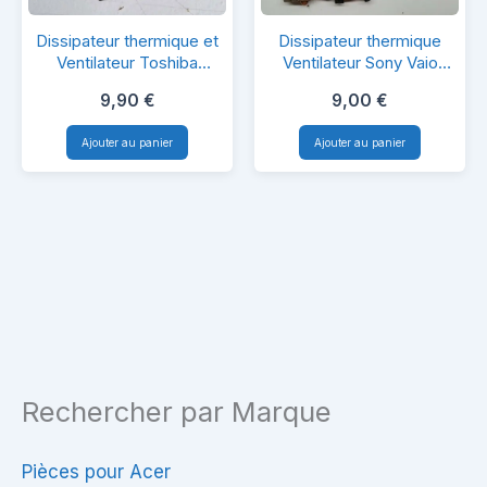
Dissipateur
Dissipateur
Dissipateur thermique et
Dissipateur thermique
thermique
thermique
Ventilateur Toshiba
Ventilateur Sony Vaio
satellite L850
PCG-91111M
et
Ventilateur
9,90
€
9,00
€
Ventilateur
Sony
Ajouter au panier
Ajouter au panier
Toshiba
Vaio
satellite
PCG-
L850
91111M
Rechercher par Marque
Pièces pour Acer