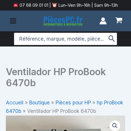
Aller
07 68 09 01 01
|
Lun–Ven 9h–16h | Sam 9h–13h
au
contenu
Search
for:
Ventilador HP ProBook
6470b
Accueil
»
Boutique
»
Pièces pour HP
»
hp ProBook
6470b
»
Ventilador HP ProBook 6470b