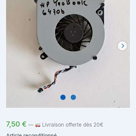
7,50
€
—
Livraison offerte dès 20€
Article reconditionné