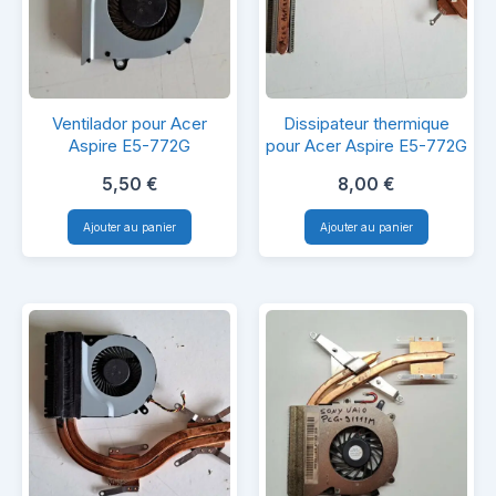
Ventilador
Dissipateur
Ventilador pour Acer
Dissipateur thermique
pour
thermique
Aspire E5-772G
pour Acer Aspire E5-772G
Acer
pour
5,50
€
8,00
€
Aspire
Acer
Ajouter au panier
Ajouter au panier
E5-
Aspire
772G
E5-
772G