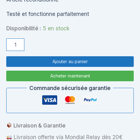
Testé et fonctionne parfaitement
Disponibilité :
5 en stock
quantité
de
Ventilador
HP
Ajouter au panier
ProBook
6470b
Acheter maintenant
Commande sécurisée garantie
Livraison & Garantie
Livraison offerte via Mondial Relay dès 20€