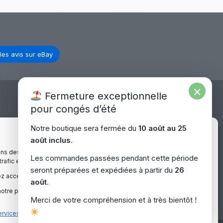
les avis sur eBay
×
Fermeture exceptionnelle
pour congés d’été
Expédition Europe
Notre boutique sera fermée du
10 août au 25
Gérer le consentement
août inclus
.
ons des cookies pour améliorer votre expérience sur notre site,
Livraison rapide dans toute l’Europe via
Les commandes passées pendant cette période
 trafic et proposer des contenus personnalisés.
– Europe
“
Mondial Relay
&
Colissimo
”
seront préparées et expédiées à partir du
26
z accepter, refuser ou gérer vos préférences à tout moment.
août
.
otre politique de confidentialité pour plus d’informations.
Merci de votre compréhension et à très bientôt !
ervices