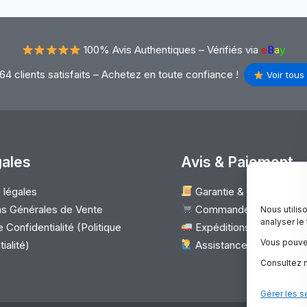
100% Avis Authentiques –
Vérifiés via
e
B
a
y
64 clients satisfaits – Achetez en toute confiance !
Voir tous 
gales
Avis & Paiement
 légales
Garantie & Satisfaction
s Générales de Vente
Commander
Nous utilis
analyser le
 Confidentialité (Politique
Expéditions & Retours 
Vous pouve
ialité)
Assistance client
Consultez n
Gérer les s