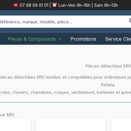
07 68 09 01 01
|
Lun–Ven 9h–16h | Sam 9h–13h
arch
:
Pièces & Composants
Promotions
Service Clie
Pièces détachées MS
ièces détachées MSI testées et compatibles pour ordinateurs por
Katana.
crans, claviers, charnières, coques, ventilateurs, batteries et au
our MSI