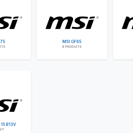
E75
MSI GF65
ITS
8 PRODUITS
 15 B13V
UIT