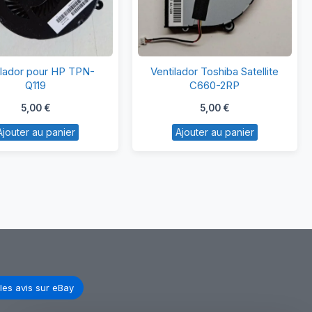
Ventilador
Ventilador
ilador pour HP TPN-
Ventilador Toshiba Satellite
pour
Toshiba
Q119
C660-2RP
HP
Satellite
5,00
€
5,00
€
TPN-
C660-
Ajouter au panier
Ajouter au panier
Q119
2RP
les avis sur eBay