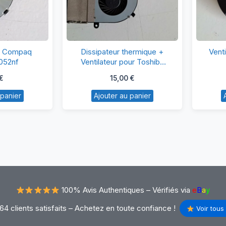
ntilador
Dissipateur
HP Compaq
Dissipateur thermique +
Vent
P
thermique
052nf
Ventilateur pour Toshiba
Satellite S70T-A-10C
ompaq
+
€
15,00
€
13
Ventilateur
 panier
Ajouter au panier
-
pour
052nf
Toshiba
Satellite
S70T-
A-
10C
100% Avis Authentiques –
Vérifiés via
e
B
a
y
64 clients satisfaits – Achetez en toute confiance !
Voir tous 