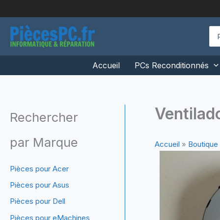
Aller
au
contenu
Se
for
Accueil
PCs Reconditionnés
Ventilad
Rechercher
par Marque
Accueil
»
Boutique
Pièces pour Acer
Pièces pour Asus
Pièces pour Dell
Pièces pour eMachines