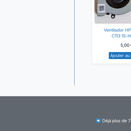
Ve
Ventilador 
H
C113 15-h
C
5,00
C1
Ajouter au
15
h
Déjà plus de 7