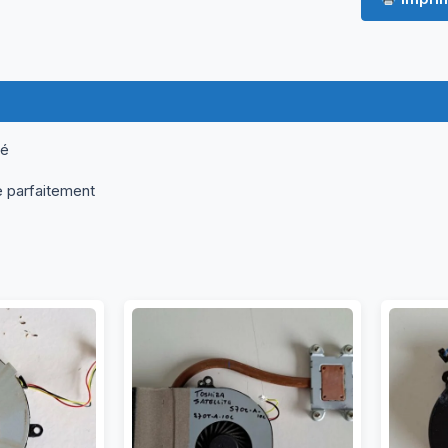
ormations complémentaires
Questions & Avis
né
e parfaitement