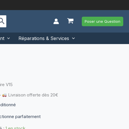
Poser une Question
nt
Réparations & Services
ire V15
—
Livraison offerte dès 20€
nditionné
ctionne parfaitement
é :
1 en stock