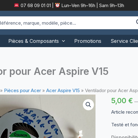
07 68 09 01 01
|
Lun–Ven 9h–16h | Sam 9h–13h
arch
:
Pièces & Composants
Promotions
Service Clie
or pour Acer Aspire V15
»
Pièces pour Acer
»
Acer Aspire V15
»
Ventilador pour Acer Asp
5,00
€
Article reco
Testé et fon
Disponibilit