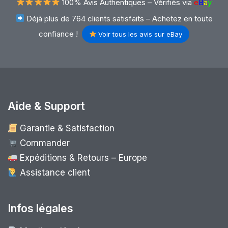
100% Avis Authentiques –
Vérifiés via
e
B
a
y
Déjà plus de 764 clients satisfaits – Achetez en toute
confiance !
Voir tous les avis sur eBay
Aide & Support
Garantie & Satisfaction
Commander
Expéditions & Retours – Europe
Assistance client
Infos légales