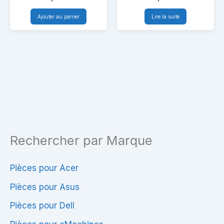
Ventilateur
–
Ajouter au panier
Lire la suite
HP
Haute
G62
Qualité
&
Compatibilité
Rechercher par Marque
Pièces pour Acer
Pièces pour Asus
Pièces pour Dell