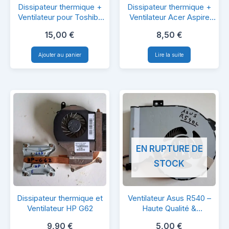
Dissipateur
Dissipateur
Dissipateur thermique +
Dissipateur thermique +
thermique
thermique
Ventilateur pour Toshiba
Ventilateur Acer Aspire
Satellite S70T-A-10C
5742
+
+
15,00
€
8,50
€
Ventilateur
Ventilateur
Ajouter au panier
Lire la suite
pour
Acer
Toshiba
Aspire
Satellite
5742
S70T-
A-
10C
EN RUPTURE DE
STOCK
Dissipateur
Ventilateur
Dissipateur thermique et
Ventilateur Asus R540 –
thermique
Asus
Ventilateur HP G62
Haute Qualité &
Compatibilité
et
R540
9,90
€
5,00
€