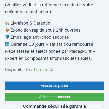
(Veuillez vérifier la référence exacte de votre
ordinateur avant achat)
Livraison & Garantie :
Expédition rapide sous 24h ouvrées
Emballage anti-choc sécurisé
Garantie 30 jours – satisfait ou remboursé
Pièce testée et sélectionnée par PiecesPC.fr –
Expert en composants informatiques fiables.
Disponibilité :
1 en stock
quantité
de
Ajouter au panier
Ventilateur
/
Acheter maintenant
Fan
pour
Commande sécurisée garantie
ASUS