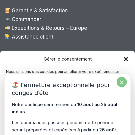
Garantie & Satisfaction
Commander
Expéditions & Retours – Europe
Assistance client
Expédition Europe
Gérer le consentement
Nous utilisons des cookies pour améliorer votre expérience sur
notre site, analyser le trafic et proposer des contenus personnalisés.
×
Livraison rapide dans toute l’Europe via
Fermeture exceptionnelle pour
Vous pouvez accepter, refuser ou gérer vos préférences à tout
“
Mondial Relay
&
Colissimo
”
moment.
congés d’été
Consultez notre politique de confidentialité pour plus d’informations.
Notre boutique sera fermée du
10 août au 25 août
inclus
.
Gérer les services
Les commandes passées pendant cette période
seront préparées et expédiées à partir du
26 août
.
Accepter