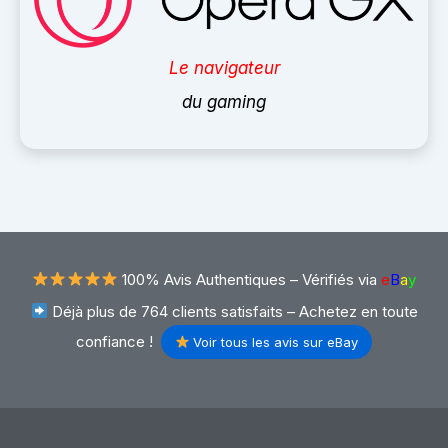
Le navigateur
du gaming
100% Avis Authentiques –
Vérifiés via
e
B
a
y
Déjà plus de 764 clients satisfaits – Achetez en toute
confiance !
Voir tous les avis sur eBay