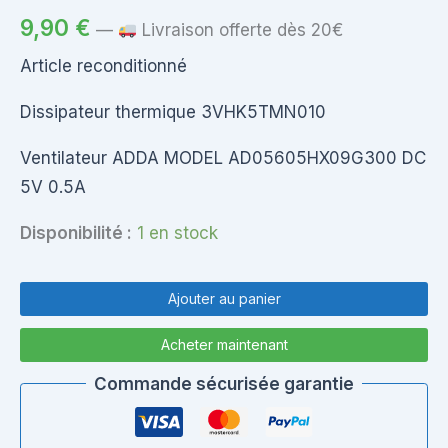
9,90
€
—
Livraison offerte dès 20€
Article reconditionné
Dissipateur thermique 3VHK5TMN010
Ventilateur ADDA MODEL AD05605HX09G300 DC
5V 0.5A
Disponibilité :
1 en stock
quantité
de
Ajouter au panier
Dissipateur
thermique
Acheter maintenant
et
Ventilateur
Commande sécurisée garantie
Sony
Vaio
SVE151D11M