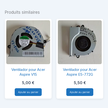
Produits similaires
Ventilador
Ventilador
Ventilador pour Acer
Ventilador pour Acer
pour
pour
Aspire V15
Aspire E5-772G
Acer
Acer
5,00
€
5,50
€
Aspire
Aspire
Ajouter au panier
Ajouter au panier
V15
E5-
772G