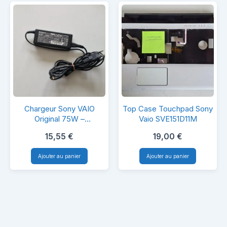
Chargeur
Top
Chargeur Sony VAIO
Top Case Touchpad Sony
Sony
Case
Original 75W –
Vaio SVE151D11M
Connecteur Rond – Haute
VAIO
Touchpad
15,55
€
19,00
€
Puissance & Fiabilité
Original
Sony
Ajouter au panier
Ajouter au panier
75W
Vaio
–
SVE151D11M
Connecteur
Rond
–