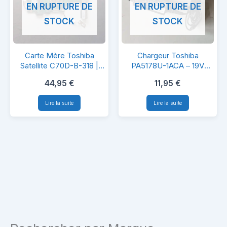
EN RUPTURE DE
EN RUPTURE DE
LVDS
Droite
STOCK
STOCK
Cable
Carte
Chargeur
Carte Mère Toshiba
Chargeur Toshiba
Mère
Toshiba
Satellite C70D-B-318 |
PA5178U-1ACA – 19V
AMD E1-6010 + Radeon
3.42A 65W – Original
Toshiba
PA5178U-
44,95
€
11,95
€
R5 | AR10AN-
Satellite
1ACA
6050A2632101-MB-A01
Lire la suite
Lire la suite
C70D-
–
B-
19V
318
3.42A
|
65W
AMD
–
E1-
Original
6010
+
Radeon