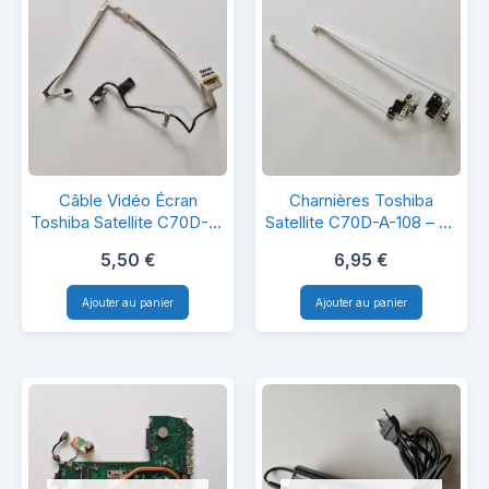
Câble
Charnières
Câble Vidéo Écran
Charnières Toshiba
Vidéo
Toshiba
Toshiba Satellite C70D-A-
Satellite C70D-A-108 – Kit
108 – LCD LVDS Cable
Gauche & Droite
Écran
Satellite
5,50
€
6,95
€
Toshiba
C70D-
Ajouter au panier
Ajouter au panier
Satellite
A-
C70D-
108
A-
–
108
Kit
–
Gauche
LCD
&