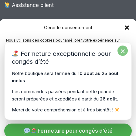
Assistance client
Expédition Europe
Gérer le consentement
Nous utilisons des cookies pour améliorer votre expérience sur
notre site, analyser le trafic et proposer des contenus personnalisés.
×
Livraison rapide dans toute l’Europe via
Fermeture exceptionnelle pour
Vous pouvez accepter, refuser ou gérer vos préférences à tout
“
Mondial Relay
&
Colissimo
”
moment.
congés d’été
Consultez notre politique de confidentialité pour plus d’informations.
Notre boutique sera fermée du
10 août au 25 août
inclus
.
Gérer les services
Les commandes passées pendant cette période
seront préparées et expédiées à partir du
26 août
.
Accepter
Copyright © 2026
PiecesPC.fr
| Développement & Design
Merci de votre compréhension et à très bientôt !
Refuser
par
SitePrime.fr
-
(Plan du Site)
Voir les préférences
Fermeture pour congés d’été