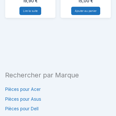
19,90
€
15,00
€
Toshiba
4.74A
Blanc
Lire la suite
Ajouter au panier
Satellite
|
C70D
PA-
1900-
24
–
90W
Rechercher par Marque
Pièces pour Acer
Pièces pour Asus
Pièces pour Dell