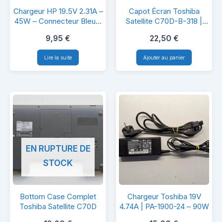
Chargeur
Capot
Chargeur HP 19.5V 2.31A –
Capot Écran Toshiba
HP
Écran
45W – Connecteur Bleu –
Satellite C70D-B-318 |
Original
Couvercle + Bezel +
19.5V
Toshiba
9,95
€
22,50
€
Câbles WiFi | Couleur
2.31A
Satellite
Blanc
Lire la suite
Ajouter au panier
–
C70D-
45W
B-
–
318
Connecteur
|
Bleu
Couvercle
–
+
EN RUPTURE DE
Original
Bezel
STOCK
+
Câbles
Bottom
Chargeur
WiFi
Bottom Case Complet
Chargeur Toshiba 19V
Case
Toshiba
Toshiba Satellite C70D
4.74A | PA-1900-24 – 90W
|
Complet
19V
Couleur