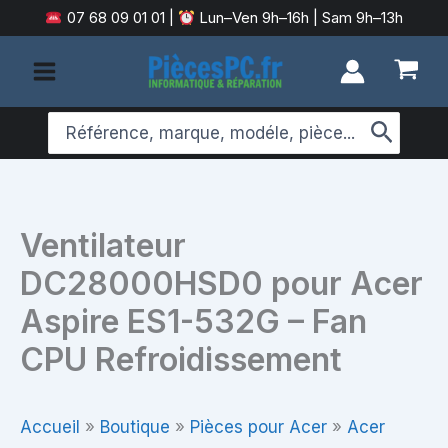
Aller
07 68 09 01 01
|
Lun–Ven 9h–16h | Sam 9h–13h
au
contenu
Search
for:
Ventilateur
DC28000HSD0 pour Acer
Aspire ES1-532G – Fan
CPU Refroidissement
Accueil
»
Boutique
»
Pièces pour Acer
»
Acer