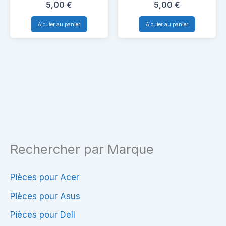
Satellite
Toshiba
5,00
€
5,00
€
C660-
satellite
Ajouter au panier
Ajouter au panier
2RP
C660-
2RP
Rechercher par Marque
Pièces pour Acer
Pièces pour Asus
Pièces pour Dell