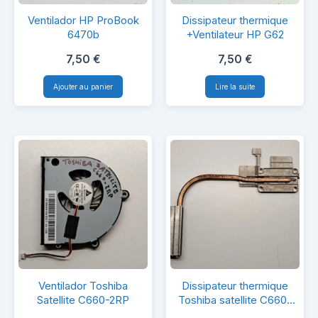
Ventilador
Dissipateur
Ventilador HP ProBook
Dissipateur thermique
HP
thermique
6470b
+Ventilateur HP G62
ProBook
+Ventilateur
7,50
€
7,50
€
6470b
HP
Ajouter au panier
Lire la suite
G62
Ventilador
Dissipateur
Ventilador Toshiba
Dissipateur thermique
Toshiba
thermique
Satellite C660-2RP
Toshiba satellite C660-
2RP