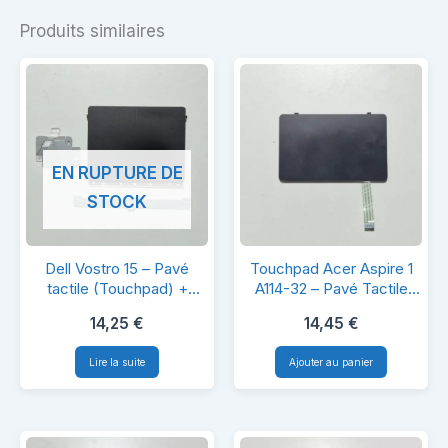
Produits similaires
EN RUPTURE DE
STOCK
Dell
Touchpad
Dell Vostro 15 – Pavé
Touchpad Acer Aspire 1
Vostro
Acer
tactile (Touchpad) +
A114-32 – Pavé Tactile
Support métallique
Original
15
Aspire
14,25
€
14,45
€
–
1
Lire la suite
Ajouter au panier
Pavé
A114-
tactile
32
(Touchpad)
–