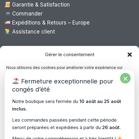
Garantie & Satisfaction
Commander
Expéditions & Retours – Europe
Assistance client
Expédition Europe
Gérer le consentement
Nous utilisons des cookies pour améliorer votre expérience sur
notre site, analyser le trafic et proposer des contenus personnalisés.
×
Livraison rapide dans toute l’Europe via
Fermeture exceptionnelle pour
Vous pouvez accepter, refuser ou gérer vos préférences à tout
“
Mondial Relay
&
Colissimo
”
moment.
congés d’été
Consultez notre politique de confidentialité pour plus d’informations.
Notre boutique sera fermée du
10 août au 25 août
inclus
.
Gérer les services
Les commandes passées pendant cette période
seront préparées et expédiées à partir du
26 août
.
Accepter
Copyright © 2026
PiecesPC.fr
| Développement & Design
Merci de votre compréhension et à très bientôt !