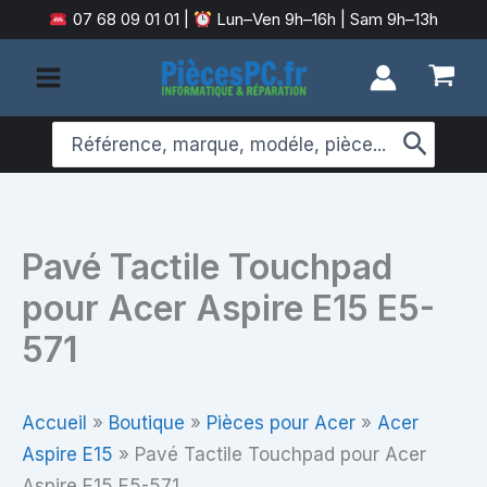
Aller
07 68 09 01 01
|
Lun–Ven 9h–16h | Sam 9h–13h
au
contenu
Search
for:
Pavé Tactile Touchpad
pour Acer Aspire E15 E5-
571
Accueil
»
Boutique
»
Pièces pour Acer
»
Acer
Aspire E15
»
Pavé Tactile Touchpad pour Acer
Aspire E15 E5-571