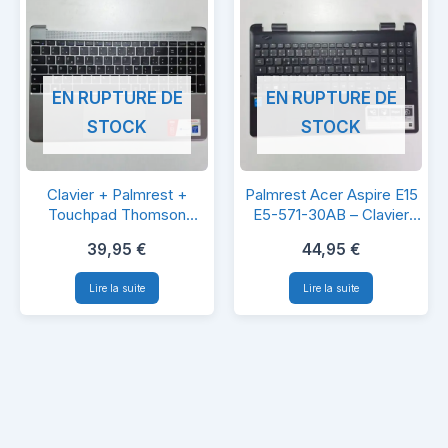
+
Pavé
Support
Tactile
métallique
Original
EN RUPTURE DE
EN RUPTURE DE
STOCK
STOCK
Clavier
Palmrest
Clavier + Palmrest +
Palmrest Acer Aspire E15
+
Acer
Touchpad Thomson
E5-571-30AB – Clavier
X15I3-8TU512 (AZERTY)
AZERTY + Touchpad
Palmrest
Aspire
39,95
€
44,95
€
+
E15
Lire la suite
Lire la suite
Touchpad
E5-
Thomson
571-
X15I3-
30AB
8TU512
–
(AZERTY)
Clavier
AZERTY