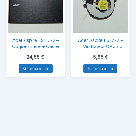
FCN
DFS541605FL
Acer
Acer
Acer Aspire ES1-772 –
Acer Aspire E5-772 –
Aspire
Aspire
Coque arrière + Cadre
Ventilateur CPU /
Ventilateur de
ES1-
E5-
24,55
€
5,95
€
refroidissement
772
772
Ajouter au panier
Ajouter au panier
–
–
Coque
Ventilateur
arrière
CPU
+
/
Cadre
Ventilateur
de
refroidissemen