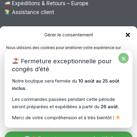
Expéditions & Retours – Europe
Assistance client
Expédition Europe
Gérer le consentement
Nous utilisons des cookies pour améliorer votre expérience sur
notre site, analyser le trafic et proposer des contenus personnalisés.
×
Livraison rapide dans toute l’Europe via
Fermeture exceptionnelle pour
Vous pouvez accepter, refuser ou gérer vos préférences à tout
“
Mondial Relay
&
Colissimo
”
moment.
congés d’été
Consultez notre politique de confidentialité pour plus d’informations.
Notre boutique sera fermée du
10 août au 25 août
inclus
.
Gérer les services
Les commandes passées pendant cette période
seront préparées et expédiées à partir du
26 août
.
Accepter
Copyright © 2026
PiecesPC.fr
| Développement & Design
Merci de votre compréhension et à très bientôt !
Refuser
par
SitePrime.fr
-
(Plan du Site)
Voir les préférences