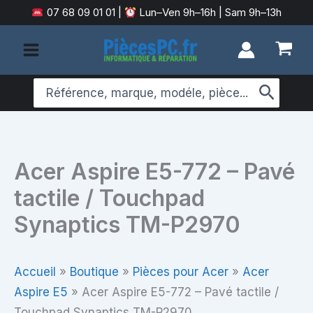
Aller
07 68 09 01 01
|
Lun–Ven 9h–16h | Sam 9h–13h
au
contenu
Search
for:
Acer Aspire E5-772 – Pavé
tactile / Touchpad
Synaptics TM-P2970
Accueil
»
Boutique
»
Pièces pour Acer
»
Acer
Aspire E5
»
Acer Aspire E5-772 – Pavé tactile /
Touchpad Synaptics TM-P2970