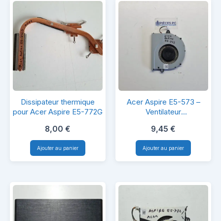
Dissipateur
Acer
Dissipateur thermique
Acer Aspire E5-573 –
thermique
Aspire
pour Acer Aspire E5-772G
Ventilateur
Refroidissement CPU –
pour
E5-
8,00
€
9,45
€
FCN DFS541605FL0T
Acer
573
Ajouter au panier
Ajouter au panier
Aspire
–
E5-
Ventilateur
772G
Refroidisseme
CPU
–