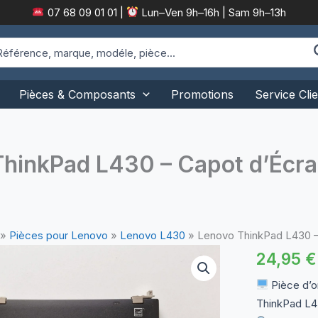
07 68 09 01 01
|
Lun–Ven 9h–16h | Sam 9h–13h
arch
:
Pièces & Composants
Promotions
Service Clie
hinkPad L430 – Capot d’Écra
»
Pièces pour Lenovo
»
Lenovo L430
»
Lenovo ThinkPad L430 – 
24,95
€
Pièce d’o
ThinkPad L4