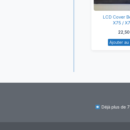
L
LCD Cover B
C
X75 / X
Be
22,5
A
Ajouter au
X
/
X
Déjà plus de 7