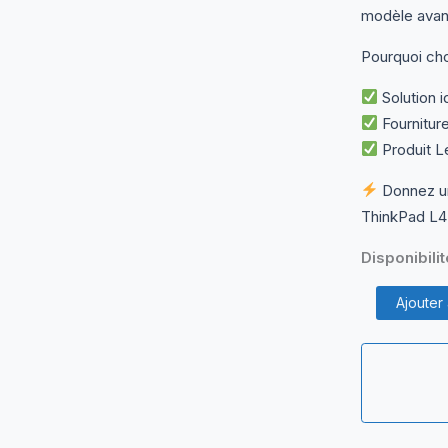
modèle avan
Pourquoi cho
Solution 
Fournitur
Produit Le
Donnez un
ThinkPad L4
Disponibilit
quantité
Ajouter
de
Lenovo
ThinkPad
L430
–
Capot
d’Écran