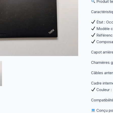
Produit t
Caractéristi
État : Occ
Modèle co
Référence
Composant
Capot arrièr
Charnières g
Câbles anten
Cadre intern
Couleur : 
Compatibilité
Conçu pou