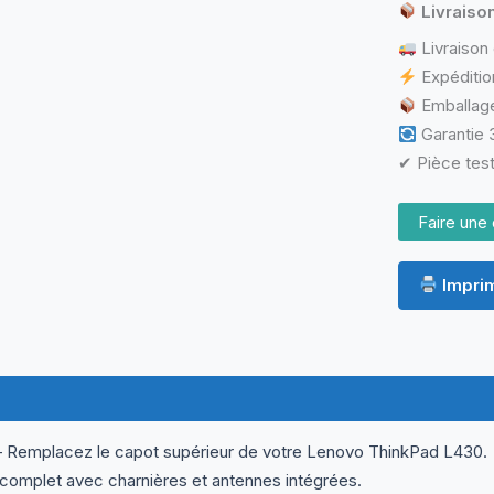
+
Livraiso
Charnières
Livraison 
+
Câbles
Expéditio
Wi-
Emballage
Fi
Garantie 3
✔ Pièce test
Faire une 
Imprim
ormations complémentaires
Questions & Avis
– Remplacez le capot supérieur de votre Lenovo ThinkPad L430.
 complet avec charnières et antennes intégrées.