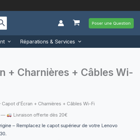
Poser une Question
nt
Réparations & Services
n + Charnières + Câbles Wi-
Capot d’Écran + Charnières + Câbles Wi-Fi
—
Livraison offerte dès 20€
rigine – Remplacez le capot supérieur de votre Lenovo
30.