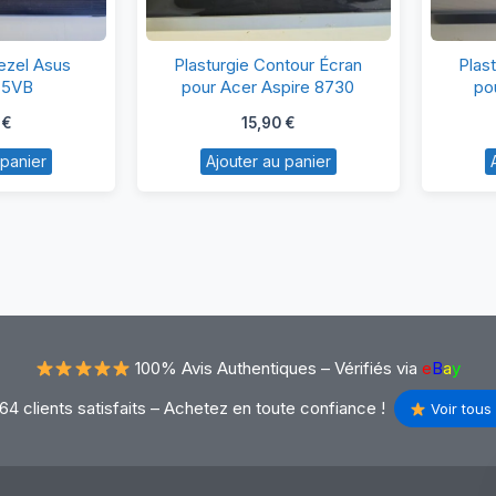
CD
Plasturgie
ezel Asus
Plasturgie Contour Écran
Plas
over
Contour
75VB
pour Acer Aspire 8730
po
zel
Écran
0
€
15,90
€
sus
pour
 panier
Ajouter au panier
75
Acer
Aspire
75VB
8730
100% Avis Authentiques –
Vérifiés via
e
B
a
y
64 clients satisfaits – Achetez en toute confiance !
Voir tous 