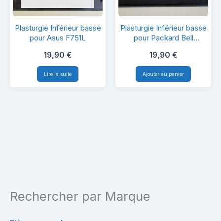
Plasturgie
Plasturgie
Plasturgie Inférieur basse
Plasturgie Inférieur basse
Inférieur
Inférieur
pour Asus F751L
pour Packard Bell
Easynote TE69KB
basse
basse
19,90
€
19,90
€
pour
pour
Lire la suite
Ajouter au panier
Asus
Packard
F751L
Bell
Easynote
TE69KB
Rechercher par Marque