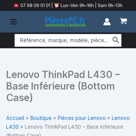
Aller
07 68 09 01 01
|
Lun–Ven 9h–16h | Sam 9h–13h
au
contenu
Search
for:
Lenovo ThinkPad L430 –
Base Inférieure (Bottom
Case)
Accueil
»
Boutique
»
Pièces pour Lenovo
»
Lenovo
L430
»
Lenovo ThinkPad L430 – Base Inférieure
(Bottom Case)