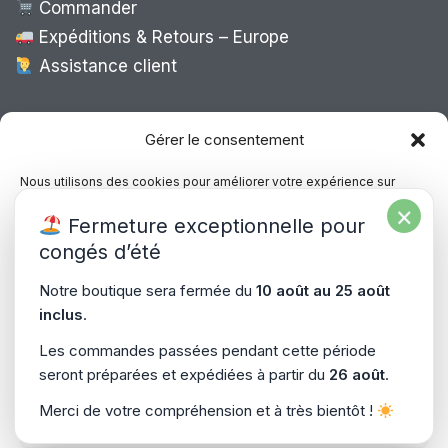
Commander
Expéditions & Retours – Europe
Assistance client
Expédition Europe
Gérer le consentement
Nous utilisons des cookies pour améliorer votre expérience sur
notre site, analyser le trafic et proposer des contenus personnalisés.
×
Livraison rapide dans toute l’Europe via
Fermeture exceptionnelle pour
Vous pouvez accepter, refuser ou gérer vos préférences à tout
“
Mondial Relay
&
Colissimo
”
moment.
congés d’été
Consultez notre politique de confidentialité pour plus d’informations.
Notre boutique sera fermée du
10 août au 25 août
inclus
.
Gérer les services
Les commandes passées pendant cette période
seront préparées et expédiées à partir du
26 août
.
Accepter
Copyright © 2026
PiecesPC.fr
| Développement & Design
Merci de votre compréhension et à très bientôt !
Refuser
par
SitePrime.fr
-
(Plan du Site)