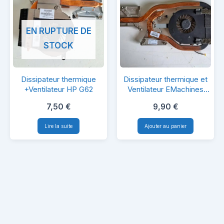
EN RUPTURE DE
STOCK
Dissipateur
Dissipateur
Dissipateur thermique
Dissipateur thermique et
thermique
thermique
+Ventilateur HP G62
Ventilateur EMachines
G640 MS2294
+Ventilateur
et
7,50
€
9,90
€
HP
Ventilateur
Lire la suite
Ajouter au panier
G62
EMachines
G640
MS2294