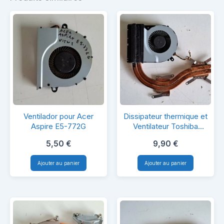
Ventilador
Dissipateur
Ventilador pour Acer
Dissipateur thermique et
pour
thermique
Aspire E5-772G
Ventilateur Toshiba
satellite L850
Acer
et
5,50
€
9,90
€
Aspire
Ventilateur
Ajouter au panier
Ajouter au panier
E5-
Toshiba
772G
satellite
L850