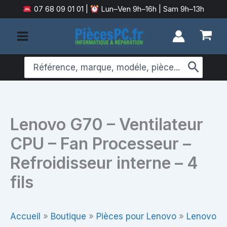
Aller
07 68 09 01 01
|
Lun–Ven 9h–16h | Sam 9h–13h
au
contenu
Search
for:
Lenovo G70 – Ventilateur
CPU – Fan Processeur –
Refroidisseur interne – 4
fils
Accueil
»
Boutique
»
Pièces pour Lenovo
»
Lenovo