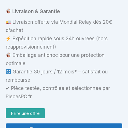
–
Refroidisseur
Livraison & Garantie
interne
–
Livraison offerte via Mondial Relay dès 20€
4
d'achat
fils
Expédition rapide sous 24h ouvrées (hors
réapprovisionnement)
Emballage antichoc pour une protection
optimale
Garantie 30 jours / 12 mois* – satisfait ou
remboursé
✔ Pièce testée, contrôlée et sélectionnée par
PiecesPC.fr
Faire une offre