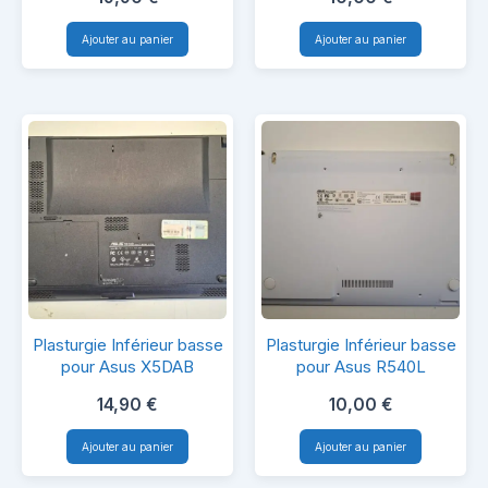
pour
pour
Ajouter au panier
Ajouter au panier
HP
EMachines
TPN-
G430
Q144
Plasturgie
Plasturgie
Plasturgie Inférieur basse
Plasturgie Inférieur basse
Inférieur
Inférieur
pour Asus X5DAB
pour Asus R540L
basse
basse
14,90
€
10,00
€
pour
pour
Ajouter au panier
Ajouter au panier
Asus
Asus