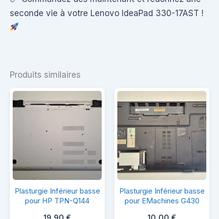
seconde vie à votre Lenovo IdeaPad 330-17AST !
Produits similaires
Plasturgie
Plasturgie
Plasturgie Inférieur basse
Plasturgie Inférieur basse
Inférieur
Inférieur
pour HP TPN-Q144
pour EMachines G430
basse
basse
19,90
€
10,00
€