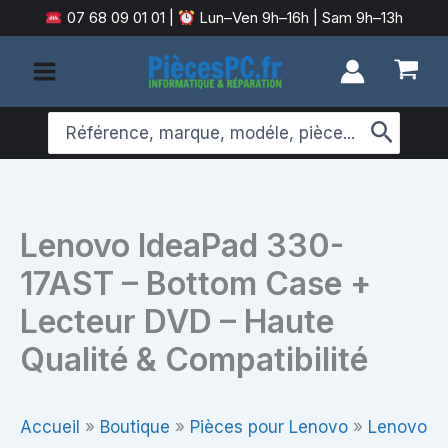
Aller
07 68 09 01 01
|
Lun–Ven 9h–16h | Sam 9h–13h
au
contenu
Search
for:
Lenovo IdeaPad 330-
17AST – Bottom Case +
Lecteur DVD – Haute
Qualité & Compatibilité
Accueil
»
Boutique
»
Pièces pour Lenovo
»
Lenovo