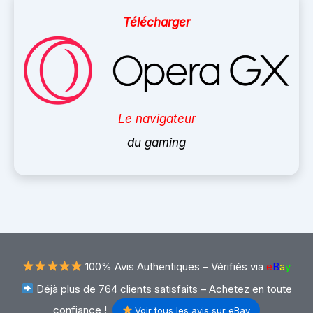
Télécharger
Le navigateur
du gaming
100% Avis Authentiques –
Vérifiés via
e
B
a
y
Déjà plus de 764 clients satisfaits – Achetez en toute
confiance !
Voir tous les avis sur eBay