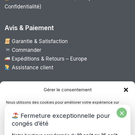
Confidentialité)
Avis & Paiement
Garantie & Satisfaction
Commander
Expéditions & Retours – Europe
Assistance client
Expédition Europe
Gérer le consentement
Nous utilisons des cookies pour améliorer votre expérience sur
notre site, analyser le trafic et proposer des contenus personnalisés.
×
Livraison rapide dans toute l’Europe via
Fermeture exceptionnelle pour
Vous pouvez accepter, refuser ou gérer vos préférences à tout
“
Mondial Relay
&
Colissimo
”
moment.
congés d’été
Consultez notre politique de confidentialité pour plus d’informations.