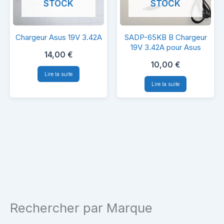
STOCK
STOCK
Chargeur
SADP-
Chargeur Asus 19V 3.42A
SADP-65KB B Chargeur
Asus
65KB
19V 3.42A pour Asus
14,00
€
19V
B
10,00
€
3.42A
Chargeur
Lire la suite
Lire la suite
19V
3.42A
pour
Asus
Rechercher par Marque