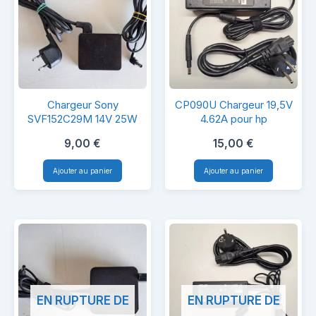
Chargeur
CP090U
Chargeur Sony
CP090U Chargeur 19,5V
Sony
Chargeur
SVF152C29M 14V 25W
4.62A pour hp
SVF152C29M
19,5V
9,00
€
15,00
€
14V
4.62A
Ajouter au panier
Ajouter au panier
25W
pour
hp
EN RUPTURE DE
EN RUPTURE DE