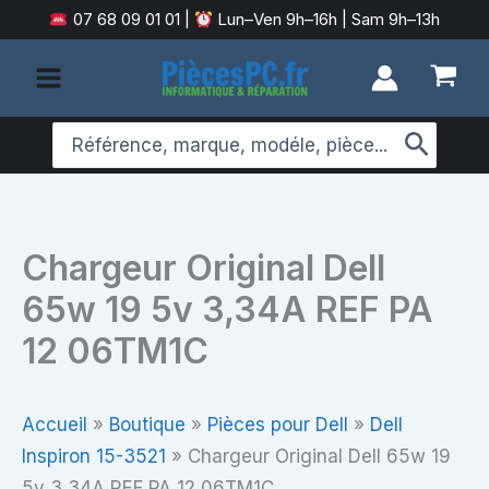
Aller
07 68 09 01 01
|
Lun–Ven 9h–16h | Sam 9h–13h
au
contenu
Search
for:
Chargeur Original Dell
65w 19 5v 3,34A REF PA
12 06TM1C
Accueil
»
Boutique
»
Pièces pour Dell
»
Dell
Inspiron 15-3521
»
Chargeur Original Dell 65w 19
5v 3,34A REF PA 12 06TM1C