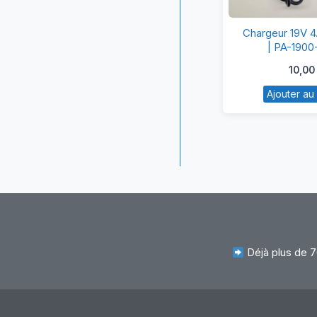
Ch
Chargeur 19V 4
1
| PA-190
4.
10,0
po
Ajouter au
h
|
P
19
0
Déjà plus de 7