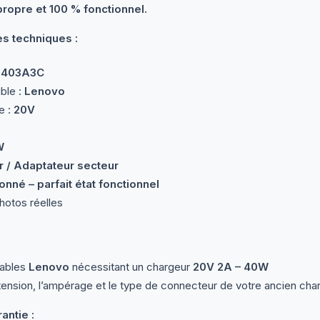
propre et 100 % fonctionnel.
es techniques :
0403A3C
ble :
Lenovo
e :
20V
W
 / Adaptateur secteur
onné – parfait état fonctionnel
otos réelles
tables
Lenovo
nécessitant un chargeur
20V 2A – 40W
la tension, l’ampérage et le type de connecteur de votre ancien char
antie :