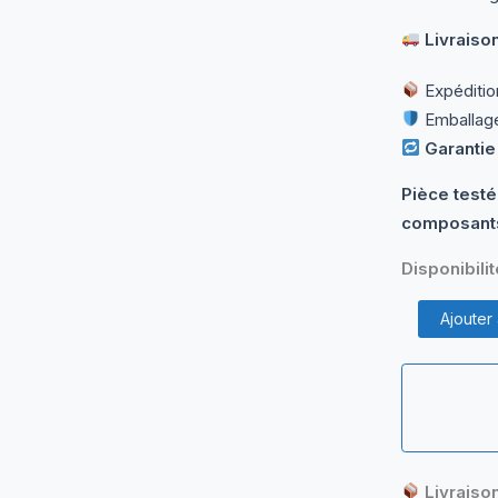
Livraison
Expéditio
Emballage
Garantie
Pièce testé
composants
Disponibilit
quantité
Ajouter
de
Chargeur
20V
2A
pour
Lenovo
|
LN-
Livraiso