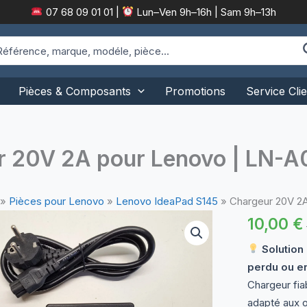
07 68 09 01 01
|
Lun–Ven 9h–16h | Sam 9h–13h
arch
:
Pièces & Composants
Promotions
Service Clie
r 20V 2A pour Lenovo | LN
»
Pièces pour Lenovo
»
Lenovo IdeaPad S145
»
Chargeur 20V 2
10,00
€
Solution
perdu ou 
Chargeur fia
adapté aux o