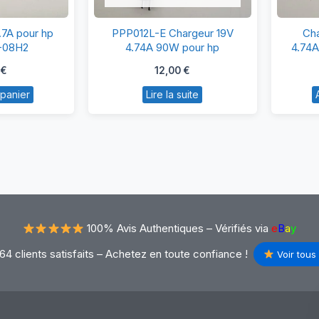
argeur
PPP012L-
.7A pour hp
PPP012L-E Chargeur 19V
Cha
9V
E
0-08H2
4.74A 90W pour hp
4.74A
7A
Chargeur
0
€
12,00
€
ur
19V
 panier
Lire la suite
p
4.74A
90W
A-
pour
00-
hp
8H2
100% Avis Authentiques –
Vérifiés via
e
B
a
y
64 clients satisfaits – Achetez en toute confiance !
Voir tous 