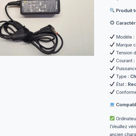
Produit 
Caractér
Modèle :
Marque c
Tension d
Courant :
Puissanc
Type :
Ch
État :
Rec
Conforme 
Compatibi
Ordinateu
(Veuillez vér
ancien charg