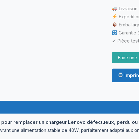
A0403A3C
Livraison 
–
40W
Expéditio
Emballage
Garantie 3
✔ Pièce test
Faire une 
Imprim
ormations complémentaires
Questions & Avis
le pour remplacer un chargeur Lenovo défectueux, perdu 
ivrant une alimentation stable de 40W, parfaitement adapté aux o