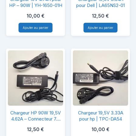
19V
19,5V
HP – 90W | YH-1650-01H
pour Dell | LA65NS2-01
4.74A
3.34A
10,00
€
12,50
€
pour
pour
Ajouter au panier
Ajouter au panier
HP
Dell
–
|
90W
LA65NS2-
|
01
YH-
1650-
01H
Chargeur
Chargeur
Chargeur HP 90W 19,5V
Chargeur 19,5V 3.33A
HP
19,5V
4.62A – Connecteur 7.4
pour hp | TPC-DA54
mm
90W
3.33A
12,50
€
10,00
€