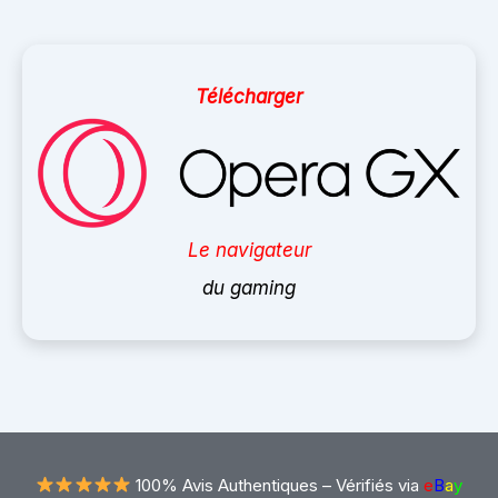
Télécharger
Le navigateur
du gaming
100% Avis Authentiques –
Vérifiés via
e
B
a
y