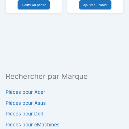
19,5V
pour
Ajouter au panier
Ajouter au panier
4.62A
hp
–
|
Connecteur
TPC-
7.4
DA54
mm
Rechercher par Marque
Pièces pour Acer
Pièces pour Asus
Pièces pour Dell
Pièces pour eMachines