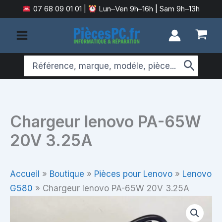
Aller
07 68 09 01 01
|
Lun–Ven 9h–16h | Sam 9h–13h
au
contenu
Search
for:
Chargeur lenovo PA-65W
20V 3.25A
Accueil
»
Boutique
»
Pièces pour Lenovo
»
Lenovo
G580
»
Chargeur lenovo PA-65W 20V 3.25A