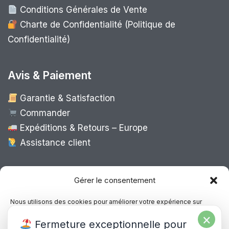
Conditions Générales de Vente
Charte de Confidentialité (Politique de
Confidentialité)
Avis & Paiement
Garantie & Satisfaction
Commander
Expéditions & Retours – Europe
Assistance client
Expédition Europe
Gérer le consentement
Nous utilisons des cookies pour améliorer votre expérience sur
notre site, analyser le trafic et proposer des contenus personnalisés.
×
Livraison rapide dans toute l’Europe via
Fermeture exceptionnelle pour
Vous pouvez accepter, refuser ou gérer vos préférences à tout