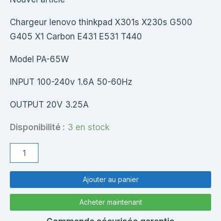
Chargeur lenovo thinkpad X301s X230s G500
G405 X1 Carbon E431 E531 T440
Model PA-65W
INPUT 100-240v 1.6A 50-60Hz
OUTPUT 20V 3.25A
Disponibilité :
3 en stock
quantité
de
Chargeur
lenovo
Ajouter au panier
PA-
65W
Acheter maintenant
20V
3.25A