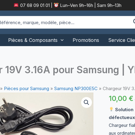
07 68 09 01 01
|
Lun–Ven 9h–16h | Sam 9h–13h
arch
:
Pièces & Composants
Promotions
Service Clie
r 19V 3.16A pour Samsung | 
»
Pièces pour Samsung
»
Samsung NP300E5C
»
Chargeur 19V 3
10,00
€
Solution
défectueux
Chargeur fia
aux ordinate