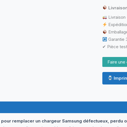
YH-
Livraiso
1650-
01H
Livraison 
Expéditio
Emballage
Garantie 3
✔ Pièce test
Faire une 
Imprim
ormations complémentaires
le pour remplacer un chargeur Samsung défectueux, perdu