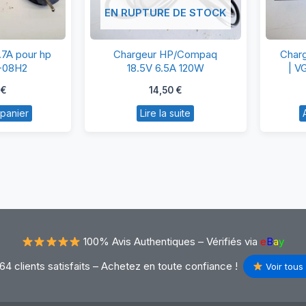
EN RUPTURE DE STOCK
argeur
Chargeur
.7A pour hp
Chargeur HP/Compaq
Charg
9V
HP/Compaq
0-08H2
18.5V 6.5A 120W
| V
7A
18.5V
0
€
14,50
€
ur
6.5A
 panier
Lire la suite
p
120W
A-
00-
8H2
100% Avis Authentiques –
Vérifiés via
e
B
a
y
64 clients satisfaits – Achetez en toute confiance !
Voir tous 