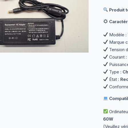
Produit 
Caractér
Modèle :
Marque c
Tension d
Courant :
Puissanc
Type :
Ch
État :
Rec
Conforme 
Compatibi
Ordinateu
60W
(Veuillez vér