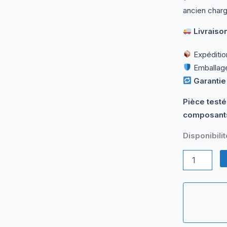
ancien charg
Livraison
Expéditio
Emballage
Garantie
Pièce testé
composants
Disponibilit
quantité
de
Chargeur
19V
3.16A
pour
Samsung
|