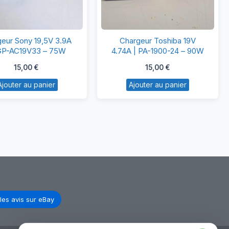
Chargeur
Chargeur
eur Sony 19,5V 3.9A
Chargeur Toshiba 19V
Sony
Toshiba
GP-AC19V33 – 75W
4.74A | PA-1900-24 – 90W
19,5V
19V
15,00
€
15,00
€
3.9A
4.74A
Ajouter au panier
Ajouter au panier
|
|
VGP-
PA-
AC19V33
1900-
–
24
75W
–
90W
les avis sur eBay