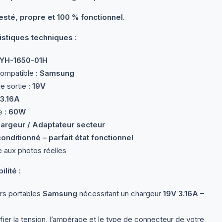
testé, propre et 100 % fonctionnel.
istiques techniques :
YH-1650-01H
ompatible :
Samsung
e sortie :
19V
3.16A
e :
60W
argeur / Adaptateur secteur
onditionné – parfait état fonctionnel
aux photos réelles
lité :
rs portables
Samsung
nécessitant un chargeur
19V 3.16A –
ifier la tension, l’ampérage et le type de connecteur de votre