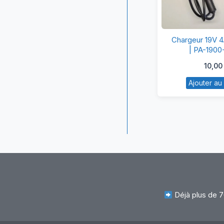
Ch
Chargeur 19V 4
1
| PA-190
4.
10,0
po
Ajouter au
h
|
P
19
0
Déjà plus de 7