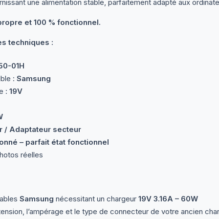
rnissant une alimentation stable, parfaitement adapté aux ordina
propre et 100 % fonctionnel.
es techniques :
50-01H
ble :
Samsung
e :
19V
W
 / Adaptateur secteur
onné – parfait état fonctionnel
otos réelles
tables
Samsung
nécessitant un chargeur
19V 3.16A – 60W
la tension, l’ampérage et le type de connecteur de votre ancien char