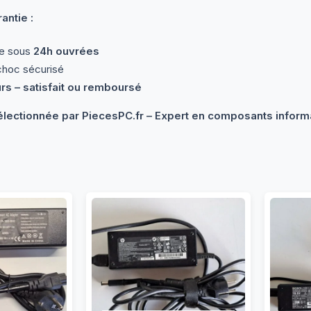
antie :
de sous
24h ouvrées
choc sécurisé
urs – satisfait ou remboursé
électionnée par PiecesPC.fr – Expert en composants informa