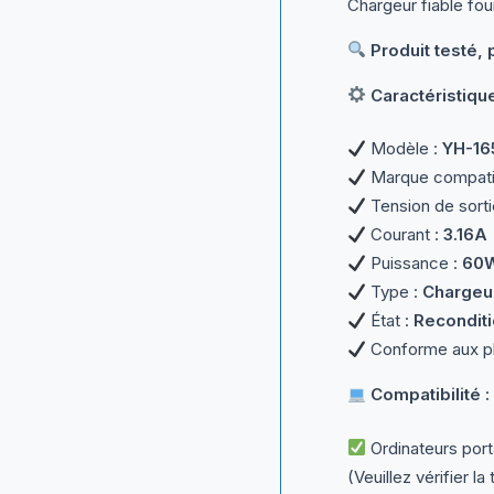
Chargeur fiable fou
Produit testé, 
Caractéristiqu
Modèle :
YH-16
Marque compati
Tension de sorti
Courant :
3.16A
Puissance :
60
Type :
Chargeur
État :
Reconditi
Conforme aux ph
Compatibilité :
Ordinateurs por
(Veuillez vérifier 