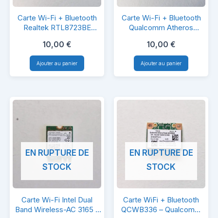
Carte
Carte
Carte Wi-Fi + Bluetooth
Carte Wi-Fi + Bluetooth
Wi-
Wi-
Realtek RTL8723BE
Qualcomm Atheros
WCBN611LH
QCWB335
Fi
Fi
10,00
€
10,00
€
+
+
Ajouter au panier
Ajouter au panier
Bluetooth
Bluetooth
Realtek
Qualcomm
RTL8723BE
Atheros
WCBN611LH
QCWB335
EN RUPTURE DE
EN RUPTURE DE
STOCK
STOCK
Carte
Carte
Carte Wi-Fi Intel Dual
Carte WiFi + Bluetooth
Wi-
WiFi
Band Wireless-AC 3165 –
QCWB336 – Qualcomm