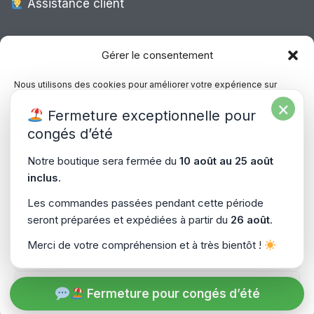
Assistance client
Expédition Europe
Gérer le consentement
Nous utilisons des cookies pour améliorer votre expérience sur
notre site, analyser le trafic et proposer des contenus personnalisés.
×
Livraison rapide dans toute l’Europe via
Fermeture exceptionnelle pour
Vous pouvez accepter, refuser ou gérer vos préférences à tout
“
Mondial Relay
&
Colissimo
”
moment.
congés d’été
Consultez notre politique de confidentialité pour plus d’informations.
Notre boutique sera fermée du
10 août au 25 août
inclus
.
Gérer les services
Les commandes passées pendant cette période
seront préparées et expédiées à partir du
26 août
.
Accepter
Copyright © 2026
PiecesPC.fr
| Développement & Design
Merci de votre compréhension et à très bientôt !
Refuser
par
SitePrime.fr
-
(Plan du Site)
Voir les préférences
Fermeture pour congés d’été