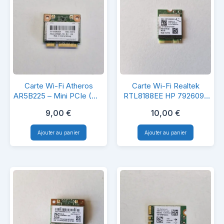
Carte
Carte
Carte Wi-Fi Atheros
Carte Wi-Fi Realtek
Wi-
Wi-
AR5B225 – Mini PCIe (Wi-
RTL8188EE HP 792609-
Fi + Bluetooth) pour PC
001 / 792609-005
Fi
Fi
9,00
€
10,00
€
portable
Atheros
Realtek
Ajouter au panier
Ajouter au panier
AR5B225
RTL8188EE
–
HP
Mini
792609-
PCIe
001
(Wi-
/
Fi
792609-