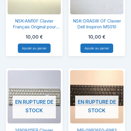
NSK-
NSK-
NSK-AM10F Clavier
NSK-DRASW OF Clavier
AM10F
DRASW
Français Original pour
Dell Inspiron M5010
Acer Aspire 4810TZG
Clavier
OF
10,00
€
10,00
€
Français
Clavier
Ajouter au panier
Ajouter au panier
Original
Dell
pour
Inspiron
Acer
M5010
Aspire
4810TZG
EN RUPTURE DE
EN RUPTURE DE
STOCK
STOCK
14909411FR
MP-
14909411FR Clavier
MP-09B26F0-6983