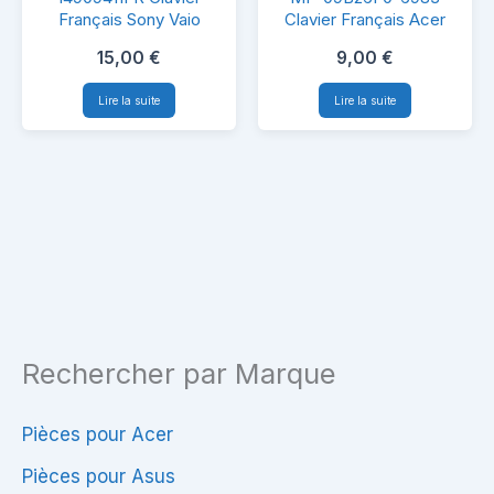
Clavier
09B26F0-
Français Sony Vaio
Clavier Français Acer
Français
6983
15,00
€
9,00
€
Sony
Clavier
Lire la suite
Lire la suite
Vaio
Français
Acer
Rechercher par Marque
Pièces pour Acer
Pièces pour Asus