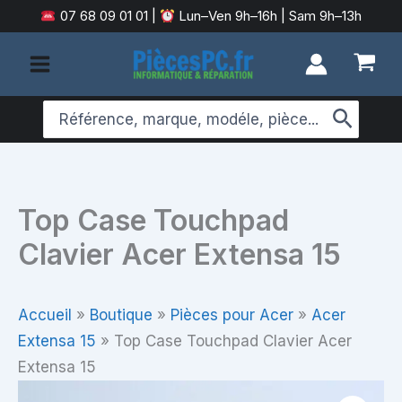
Aller
07 68 09 01 01
|
Lun–Ven 9h–16h | Sam 9h–13h
au
contenu
Search
for:
Top Case Touchpad
Clavier Acer Extensa 15
Accueil
»
Boutique
»
Pièces pour Acer
»
Acer
Extensa 15
»
Top Case Touchpad Clavier Acer
Extensa 15