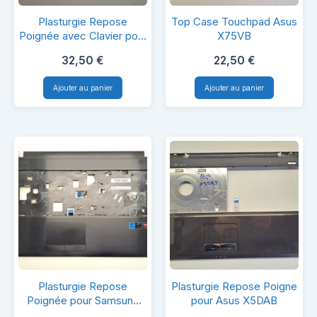
Plasturgie
Top
Plasturgie Repose
Top Case Touchpad Asus
Repose
Case
Poignée avec Clavier pour
X75VB
TPN-Q144
Poignée
Touchpad
32,50
€
22,50
€
avec
Asus
Ajouter au panier
Ajouter au panier
Clavier
X75VB
pour
TPN-
Q144
Plasturgie
Plasturgie
Plasturgie Repose
Plasturgie Repose Poigne
Repose
Repose
Poignée pour Samsung
pour Asus X5DAB
NP350E7C