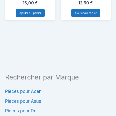
Poignée
Poigne
15,00
€
12,50
€
pour
pour
Ajouter au panier
Ajouter au panier
Samsung
Asus
NP350E7C
X5DAB
Rechercher par Marque
Pièces pour Acer
Pièces pour Asus
Pièces pour Dell