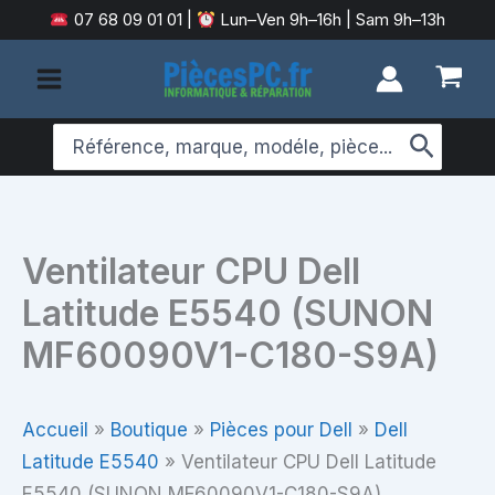
Aller
07 68 09 01 01
|
Lun–Ven 9h–16h | Sam 9h–13h
au
contenu
Search
for:
Ventilateur CPU Dell
Latitude E5540 (SUNON
MF60090V1-C180-S9A)
Accueil
»
Boutique
»
Pièces pour Dell
»
Dell
Latitude E5540
»
Ventilateur CPU Dell Latitude
E5540 (SUNON MF60090V1-C180-S9A)