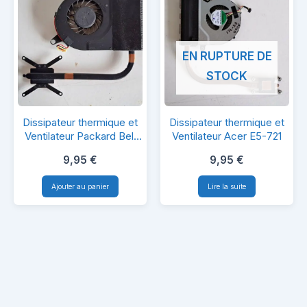
A-
10C
EN RUPTURE DE
STOCK
Dissipateur
Dissipateur
Dissipateur thermique et
Dissipateur thermique et
thermique
thermique
Ventilateur Packard Bell
Ventilateur Acer E5-721
EG70
et
et
9,95
€
9,95
€
Ventilateur
Ventilateur
Ajouter au panier
Lire la suite
Packard
Acer
Bell
E5-
EG70
721