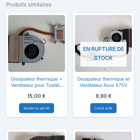
Produits similaires
EN RUPTURE DE
STOCK
Dissipateur
Dissipateur
Dissipateur thermique +
Dissipateur thermique et
thermique
thermique
Ventilateur pour Toshiba
Ventilateur Asus X75V
Satellite S70T-A-10C
+
et
15,00
€
9,90
€
Ventilateur
Ventilateur
Ajouter au panier
Lire la suite
pour
Asus
Toshiba
X75V
Satellite
S70T-