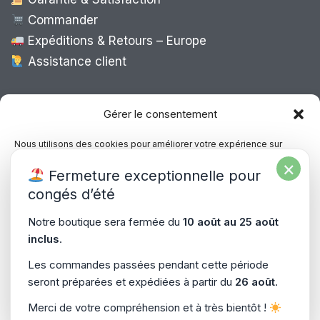
Commander
Expéditions & Retours – Europe
Assistance client
Expédition Europe
Gérer le consentement
Nous utilisons des cookies pour améliorer votre expérience sur
notre site, analyser le trafic et proposer des contenus personnalisés.
×
Livraison rapide dans toute l’Europe via
Fermeture exceptionnelle pour
Vous pouvez accepter, refuser ou gérer vos préférences à tout
“
Mondial Relay
&
Colissimo
”
moment.
congés d’été
Consultez notre politique de confidentialité pour plus d’informations.
Notre boutique sera fermée du
10 août au 25 août
inclus
.
Gérer les services
Les commandes passées pendant cette période
seront préparées et expédiées à partir du
26 août
.
Accepter
Copyright © 2026
PiecesPC.fr
| Développement & Design
Merci de votre compréhension et à très bientôt !
Refuser