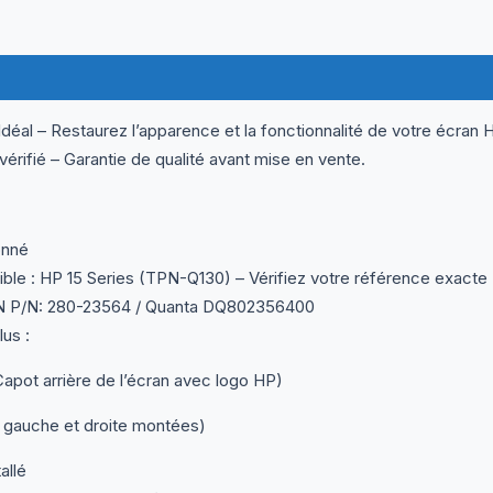
ormations complémentaires
Questions & Avis
al – Restaurez l’apparence et la fonctionnalité de votre écran H
vérifié – Garantie de qualité avant mise en vente.
onné
e : HP 15 Series (TPN-Q130) – Vérifiez votre référence exacte
N P/N: 280-23564 / Quanta DQ802356400
us :
pot arrière de l’écran avec logo HP)
 gauche et droite montées)
allé