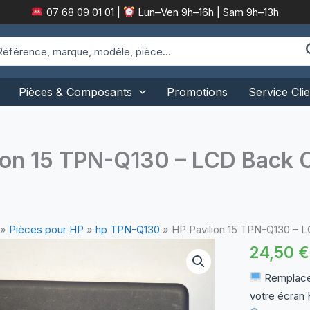
07 68 09 01 01
|
Lun–Ven 9h–16h | Sam 9h–13h
arch
:
Pièces & Composants
Promotions
Service Clie
ion 15 TPN-Q130 – LCD Back 
»
Pièces pour HP
»
hp TPN-Q130
»
HP Pavilion 15 TPN-Q130 – 
24,50
€
Remplacem
votre écran 