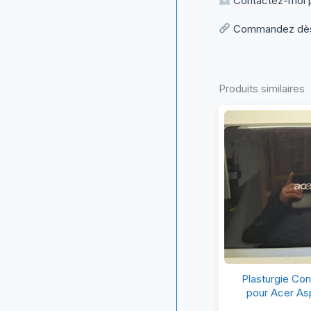
Contactez-moi po
Commandez dès m
Produits similaires
Pl
Plasturgie Con
Co
pour Acer As
Éc