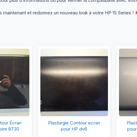
ur plus d’informations ou pour vérifier la compatibilité avec votr
aintenant et redonnez un nouveau look à votre HP 15 Series !
asturgie
Plasturgie
tour Écran
Plasturgie Contour ecran
Plas
ntour
Contour
pire 8730
pour HP dv6
pour
ran
ecran