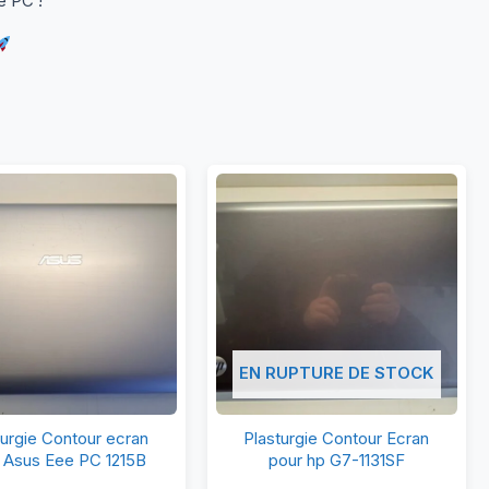
e PC !
EN RUPTURE DE STOCK
Plasturgie
Plasturgie
turgie Contour ecran
Plasturgie Contour Ecran
Contour
Contour
 Asus Eee PC 1215B
pour hp G7-1131SF
ecran
Ecran