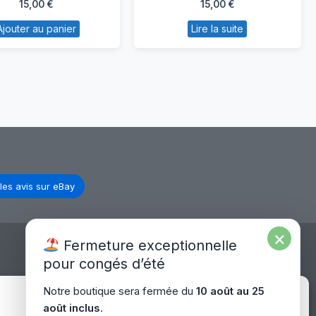
15,00
€
15,00
€
pour
pour
Ajouter au panier
Lire la suite
Asus
hp
Eee
G7-
PC
1131SF
1215B
les avis sur eBay
×
Fermeture exceptionnelle
pour congés d’été
Expédition Europe
Notre boutique sera fermée du
10 août au 25
Gérer le consentement
août inclus
.