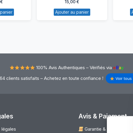
€
15,00
€
ur
pour
 panier
Ajouter au panier
cer
HP
pire
dv6
730
100% Avis Authentiques –
Vérifiés via
e
B
a
y
64 clients satisfaits – Achetez en toute confiance !
Voir tous 
gales
Avis & Paiement
 légales
Garantie & Satisfaction