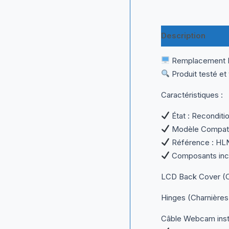
Description
Inf
Remplacement Idé
Produit testé et 
Caractéristiques :
État : Reconditi
Modèle Compatibl
Référence : HL
Composants incl
LCD Back Cover (Ca
Hinges (Charnières
Câble Webcam inst