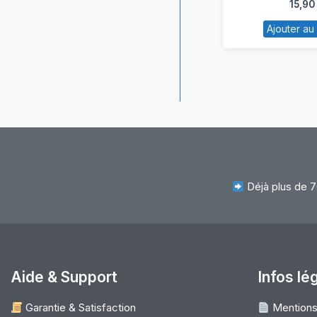
15,90
po
Ajouter au
A
As
8
Déjà plus de 7
Aide & Support
Infos lé
Garantie & Satisfaction
Mentions