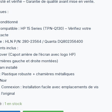
sté et vérifié – Garantie de qualité avant mise en vente.
ques :
conditionné
mpatible : HP 15 Series (TPN-Q130) – Vérifiez votre
xacte
e : HLN P/N: 280-23564 / Quanta DQ802356400
s inclus :
er (Capot arrière de l’écran avec logo HP)
rnières gauche et droite montées)
m installé
 Plastique robuste + charnières métalliques
Noir
 Connexion : Installation facile avec emplacements de vis
’original
é :
1 en stock