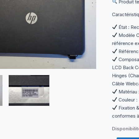
Produit te
Caractéristi
État : Re
Modèle Co
référence e
Référenc
Composant
LCD Back Cov
Hinges (Cha
Câble Webca
Matériau :
Couleur : 
Fixation &
conformes à l
Disponibilit