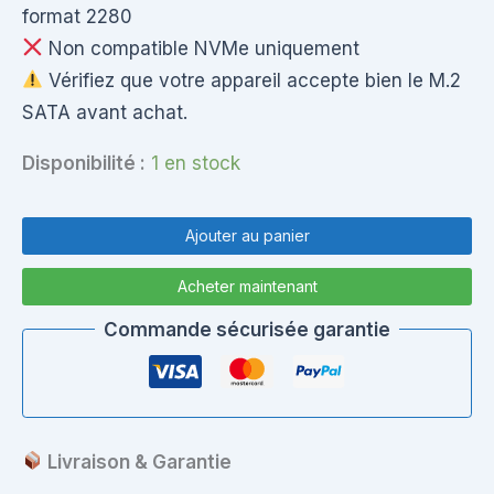
format 2280
Non compatible NVMe uniquement
Vérifiez que votre appareil accepte bien le M.2
SATA avant achat.
Disponibilité :
1 en stock
quantité
de
Ajouter au panier
SSD
SK
Acheter maintenant
hynix
128GB
Commande sécurisée garantie
M.2
SATA
(NGFF)
Livraison & Garantie