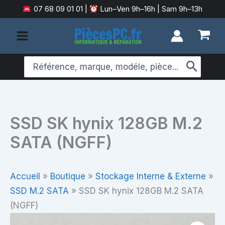
Aller
07 68 09 01 01
|
Lun–Ven 9h–16h | Sam 9h–13h
au
contenu
Search
for:
SSD SK hynix 128GB M.2
SATA (NGFF)
Accueil
»
Boutique
»
Stockage Interne & Externe
»
SSD M.2 SATA
»
SSD SK hynix 128GB M.2 SATA
(NGFF)