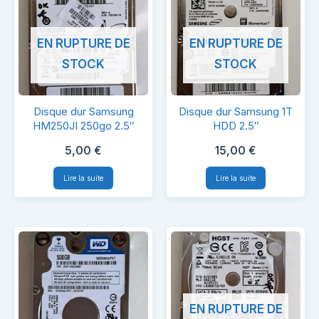
EN RUPTURE DE
EN RUPTURE DE
STOCK
STOCK
Disque
Disque
Disque dur Samsung
Disque dur Samsung 1T
dur
dur
HM250JI 250go 2.5″
HDD 2.5″
Samsung
Samsung
5,00
€
15,00
€
HM250JI
1T
Lire la suite
Lire la suite
250go
HDD
2.5″
2.5″
EN RUPTURE DE