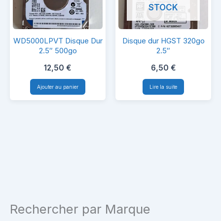
STOCK
WD5000LPVT
Disque
WD5000LPVT Disque Dur
Disque dur HGST 320go
Disque
dur
2.5″ 500go
2.5″
Dur
HGST
12,50
€
6,50
€
2.5″
320go
Ajouter au panier
Lire la suite
500go
2.5″
Rechercher par Marque