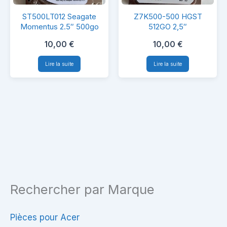
ST500LT012
Z7K500-
ST500LT012 Seagate
Z7K500-500 HGST
Seagate
500
Momentus 2.5″ 500go
512GO 2,5″
Momentus
HGST
10,00
€
10,00
€
2.5″
512GO
Lire la suite
Lire la suite
500go
2,5″
Rechercher par Marque
Pièces pour Acer