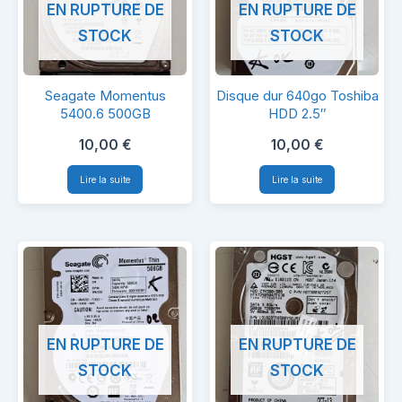
EN RUPTURE DE
EN RUPTURE DE
STOCK
STOCK
Seagate
Disque
Seagate Momentus
Disque dur 640go Toshiba
Momentus
dur
5400.6 500GB
HDD 2.5″
5400.6
640go
10,00
€
10,00
€
500GB
Toshiba
Lire la suite
Lire la suite
HDD
2.5″
EN RUPTURE DE
EN RUPTURE DE
STOCK
STOCK