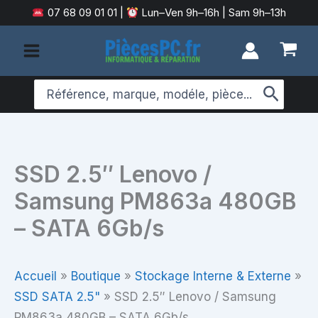
Aller
07 68 09 01 01
|
Lun–Ven 9h–16h | Sam 9h–13h
au
contenu
Search
for:
SSD 2.5″ Lenovo /
Samsung PM863a 480GB
– SATA 6Gb/s
Accueil
»
Boutique
»
Stockage Interne & Externe
»
SSD SATA 2.5"
»
SSD 2.5″ Lenovo / Samsung
PM863a 480GB – SATA 6Gb/s