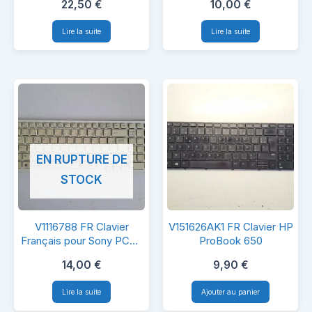
22,50
€
10,00
€
Clavier
pour
Lire la suite
Lire la suite
Acer
HP
Aspire
V5
–
571
EN RUPTURE DE
STOCK
V1116788
V151626AK1
V1116788 FR Clavier
V151626AK1 FR Clavier HP
FR
FR
Français pour Sony PCG-
ProBook 650
71213M
Clavier
Clavier
14,00
€
9,90
€
Français
HP
Lire la suite
Ajouter au panier
pour
ProBook