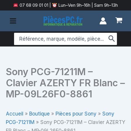
Aller
07 68 09 01 01
|
Lun–Ven 9h–16h | Sam 9h–13h
au
contenu
Search
for:
Sony PCG-71211M –
Clavier AZERTY FR Blanc –
MP-09L26F0-8861
Accueil
»
Boutique
»
Pièces pour Sony
»
Sony
PCG-71211M
»
Sony PCG-71211M – Clavier AZERTY
FR Blanc – MP-09L26F0-8861