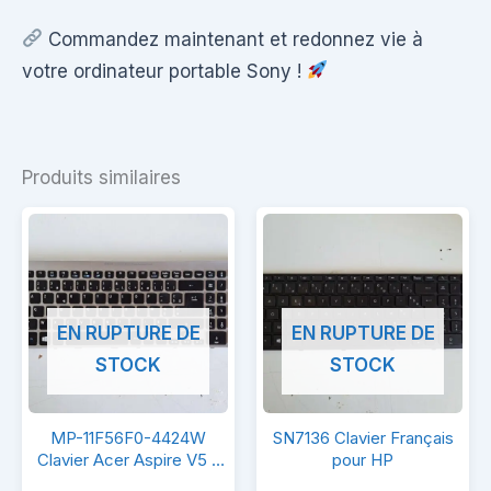
Commandez maintenant et redonnez vie à
votre ordinateur portable Sony !
Produits similaires
EN RUPTURE DE
EN RUPTURE DE
STOCK
STOCK
MP-
SN7136
MP-11F56F0-4424W
SN7136 Clavier Français
11F56F0-
Clavier
Clavier Acer Aspire V5 –
pour HP
571
4424W
Français