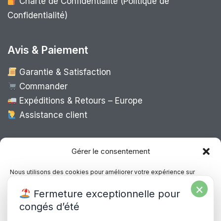
Charte de Confidentialité (Politique de
Confidentialité)
Avis & Paiement
Garantie & Satisfaction
Commander
Expéditions & Retours – Europe
Assistance client
Expédition Europe
Gérer le consentement
Nous utilisons des cookies pour améliorer votre expérience sur
notre site, analyser le trafic et proposer des contenus personnalisés.
×
Livraison rapide dans toute l’Europe via
Fermeture exceptionnelle pour
Vous pouvez accepter, refuser ou gérer vos préférences à tout
“
Mondial Relay
&
Colissimo
”
moment.
congés d’été
Consultez notre politique de confidentialité pour plus d’informations.