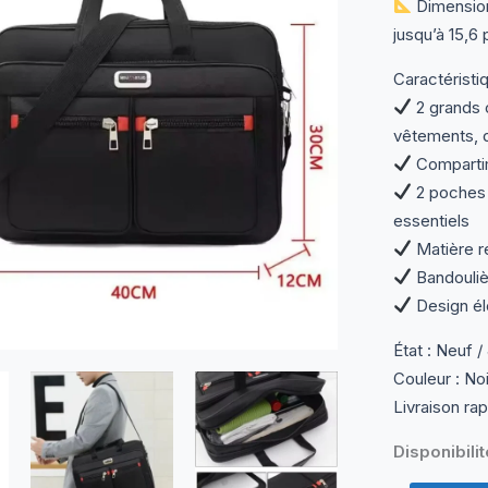
Dimension
jusqu’à 15,6
Caractéristiq
2 grands 
vêtements, d
Compartim
2 poches 
essentiels
Matière ré
Bandouliè
Design él
État : Neuf /
Couleur : No
Livraison ra
Disponibilit