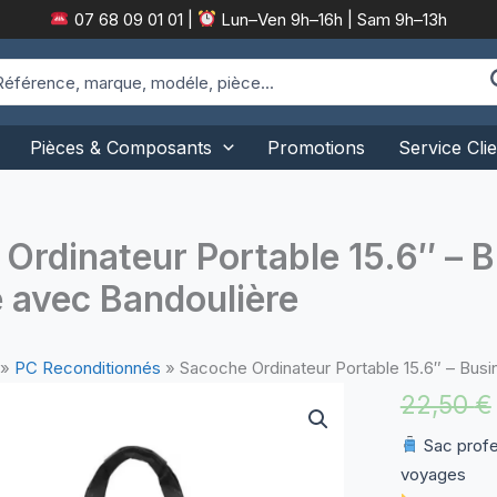
07 68 09 01 01
|
Lun–Ven 9h–16h | Sam 9h–13h
arch
:
Pièces & Composants
Promotions
Service Clie
Ordinateur Portable 15.6″ – 
 avec Bandoulière
»
PC Reconditionnés
»
Sacoche Ordinateur Portable 15.6″ – Bus
22,50
€
Sac profes
voyages