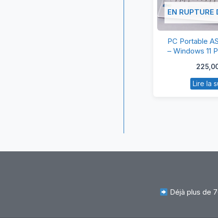
EN RUPTURE 
P
PC Portable 
Po
– Windows 11 Pr
NVIDIA G
A
225,0
X
Lire la s
–
W
11
P
–
17
–
N
G
Déjà plus de 7
7