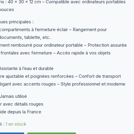
s : 40 x 30 x 12 cm – Compatible avec ordinateurs portables
était :
est :
 pouces
22,50 €.
19,50 €.
ues principales :
compartiments à fermeture éclair – Rangement pour
ocuments, tablette, etc.
ent rembourré pour ordinateur portable – Protection assurée
frontales avec fermeture – Accès rapide à vos objets
sistante à l’eau et durable
re ajustable et poignées renforcées – Confort de transport
égant avec accents rouges – Style professionnel et moderne
 Jamais utilisé
ir avec détails rouges
pide depuis la France
é :
1 en stock