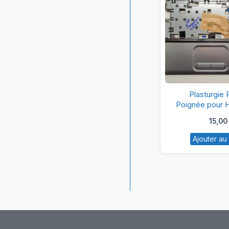
Pl
Plasturgie
R
Poignée pour 
CQ6
P
15,00
po
Ajouter au
H
Pr
C