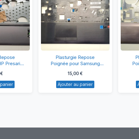
asturgie
Plasturgie
 Repose
Plasturgie Repose
P
epose
Repose
HP Presario
Poignée pour Samsung
Po
0
NP350E7C
oignée
Poignée
€
15,00
€
ur
pour
 panier
Ajouter au panier
P
Samsung
esario
NP350E7C
Q60