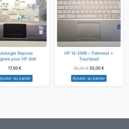
Plasturgie
HP
lasturgie Repose
HP 14-SMB – Palmrest +
Repose
14-
ignée pour HP dv6
Touchpad
Poignée
SMB
Le
Le
17,50
€
39,00
€
35,00
€
pour
–
prix
prix
initial
actuel
Ajouter au panier
Ajouter au panier
HP
Palmrest
était :
est :
dv6
+
39,00 €.
35,00 €.
Touchpad