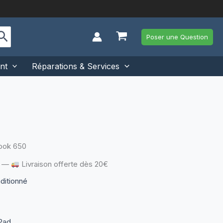
Poser une Question
nt
Réparations & Services
ook 650
—
Livraison offerte dès 20€
nditionné
Pad