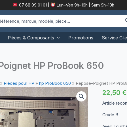
07 68 09 01 01
|
Lun–Ven 9h–16h | Sam 9h–13h
arch
:
Pièces & Composants
Promotions
Service Clie
Poignet HP ProBook 650
»
Pièces pour HP
»
hp ProBook 650
»
Repose-Poignet HP ProB
22,50
€
Article reco
Grade B
Avec Touch