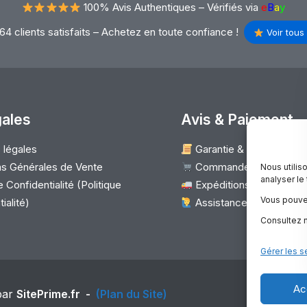
100% Avis Authentiques –
Vérifiés via
e
B
a
y
64 clients satisfaits – Achetez en toute confiance !
Voir tous 
gales
Avis & Paiement
 légales
Garantie & Satisfaction
s Générales de Vente
Commander
Nous utilis
analyser le
 Confidentialité (Politique
Expéditions & Retours 
Vous pouve
ialité)
Assistance client
Consultez n
Gérer les s
Ac
par
SitePrime.fr
-
(Plan du Site)