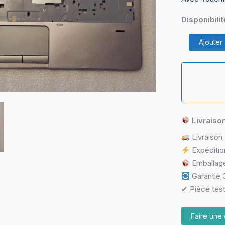
Disponibilit
quantité
Ajouter
de
Repose-
Poignet
HP
ProBook
650
Livraiso
Livraison 
Expéditio
Emballage
Garantie 3
✔ Pièce test
Faire une 