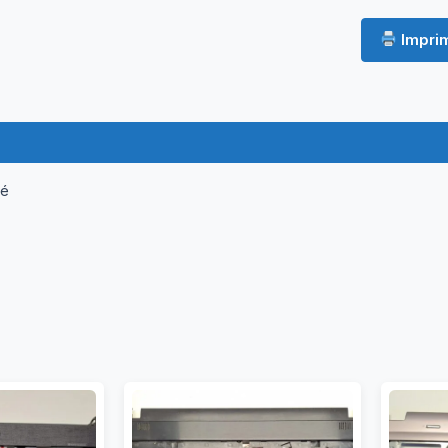
Imprim
ormations complémentaires
Questions & Avis
né