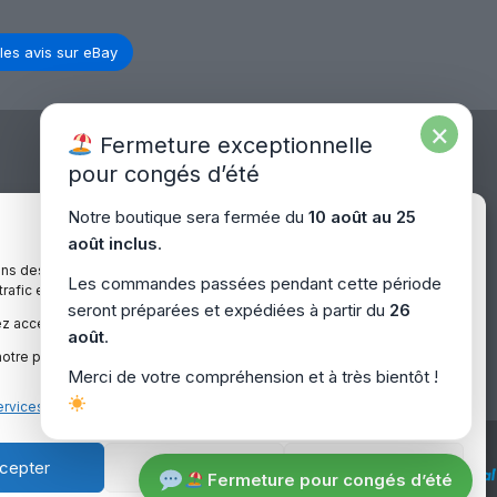
les avis sur eBay
×
Fermeture exceptionnelle
pour congés d’été
Expédition Europe
Notre boutique sera fermée du
10 août au 25
Gérer le consentement
août inclus
.
ons des cookies pour améliorer votre expérience sur notre site,
Livraison rapide dans toute l’Europe via
Les commandes passées pendant cette période
 trafic et proposer des contenus personnalisés.
– Europe
“
Mondial Relay
&
Colissimo
”
seront préparées et expédiées à partir du
26
z accepter, refuser ou gérer vos préférences à tout moment.
août
.
otre politique de confidentialité pour plus d’informations.
Merci de votre compréhension et à très bientôt !
ervices
cepter
Refuser
Voir les préférences
Fermeture pour congés d’été