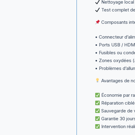
Nettoyage loca
Test complet de
Composants inte
• Connecteur d’ali
• Ports USB / HDM
• Fusibles ou conde
• Zones oxydées (a
• Problèmes d’allu
Avantages de not
Économie par ra
Réparation ciblé
Sauvegarde de v
Garantie 30 jours
Intervention réa