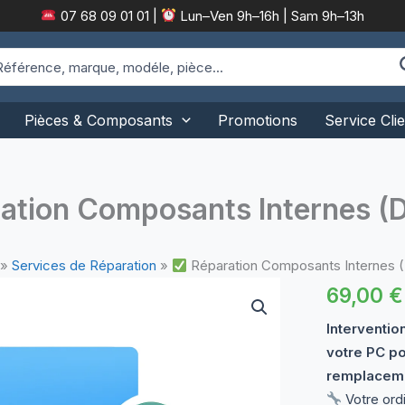
07 68 09 01 01
|
Lun–Ven 9h–16h | Sam 9h–13h
arch
:
Pièces & Composants
Promotions
Service Clie
ation Composants Internes (
»
Services de Réparation
»
Réparation Composants Internes 
69,00
€
Interventio
votre PC po
remplacem
Votre ord