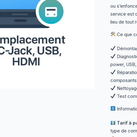
ou s’enfonce
service est 
lieu de tout 
Ce que co
Démontage
Diagnosti
power, USB, 
Réparatio
composant
Nettoyage
Test comp
Informati
Tarif à p
type de com