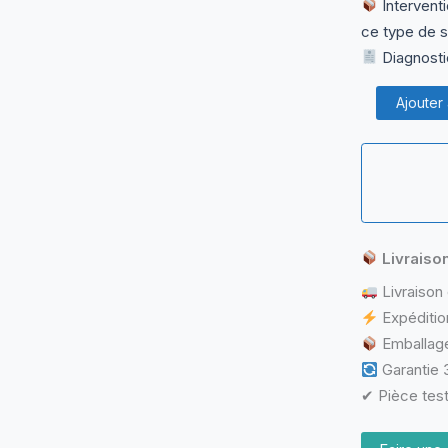
Interventi
ce type de s
Diagnostic
quantité
Ajouter
de
Réparation
Composants
Internes
(DC
Jack,
USB,
Livraiso
HDMI…)
Livraison 
Expéditio
Emballage
Garantie 3
✔ Pièce test