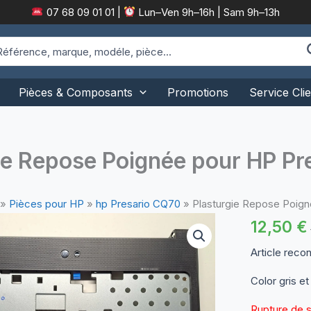
07 68 09 01 01
|
Lun–Ven 9h–16h | Sam 9h–13h
arch
:
Pièces & Composants
Promotions
Service Clie
ie Repose Poignée pour HP P
»
Pièces pour HP
»
hp Presario CQ70
»
Plasturgie Repose Poig
12,50
€
Article reco
Color gris et
Rupture de 