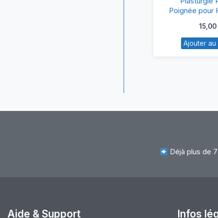
Plasturgie
R
Poignée pour H
dv6
P
15,00
po
Ajouter au
H
Pa
d
Déjà plus de 7
Aide & Support
Infos lé