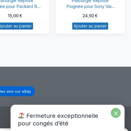
lasturgie Repose
Plasturgie Repose
Repose
Repose
ée pour Packard Bell
Poignée pour Sony Vaio
NEW95
SVE171G11M
Poignée
Poignée
15,00
€
24,50
€
pour
pour
Ajouter au panier
Ajouter au panier
Packard
Sony
Bell
Vaio
NEW95
SVE171G11M
les avis sur eBay
×
Fermeture exceptionnelle
pour congés d’été
Expédition Europe