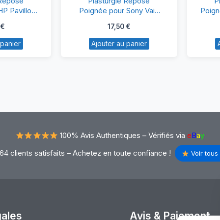
 Repose
Plasturgie Repose
P
epose
Repose
P Pavillon
Poignée pour Sony Vaio
Poign
PCG-71911M
oignée
Poignée
€
17,50
€
ur
pour
 panier
Ajouter au panier
P
Sony
villon
Vaio
v6
PCG-
71911M
100% Avis Authentiques –
Vérifiés via
e
B
a
y
64 clients satisfaits – Achetez en toute confiance !
Voir tous 
gales
Avis & Paiement