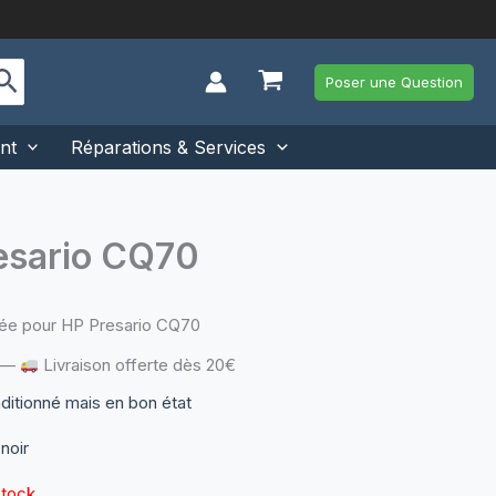
Poser une Question
nt
Réparations & Services
resario CQ70
née pour HP Presario CQ70
—
Livraison offerte dès 20€
nditionné mais en bon état
 noir
stock