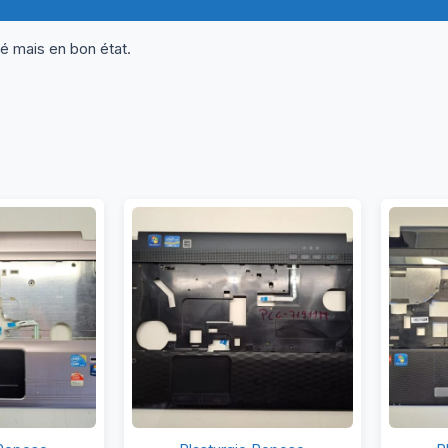
né mais en bon état.
asturgie
Plasturgie