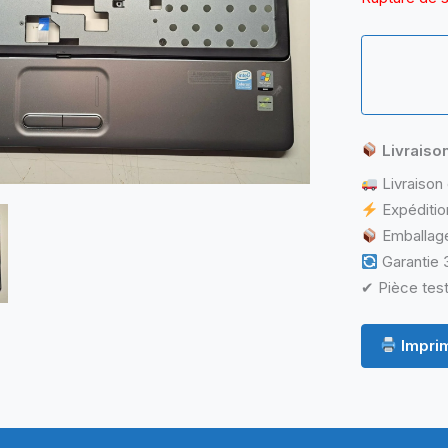
Livraiso
Livraison 
Expéditio
Emballage
Garantie 3
✔ Pièce test
Imprim
ormations complémentaires
Questions & Avis