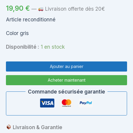
19,90
€
—
Livraison offerte dès 20€
Article reconditionné
Color gris
Disponibilité :
1 en stock
quantité
de
Ajouter au panier
Plasturgie
Repose
Acheter maintenant
Poignée
por
Commande sécurisée garantie
Acer
Aspire
5542/5242
Livraison & Garantie