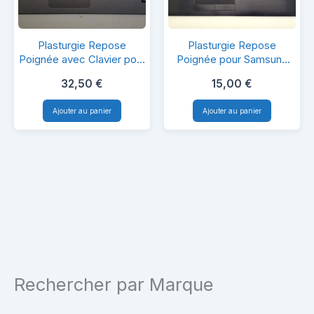
Plasturgie
Plasturgie
Plasturgie Repose
Plasturgie Repose
Repose
Repose
Poignée avec Clavier pour
Poignée pour Samsung
TPN-Q144
NP350E7C
Poignée
Poignée
32,50
€
15,00
€
avec
pour
Ajouter au panier
Ajouter au panier
Clavier
Samsung
pour
NP350E7C
TPN-
Q144
Rechercher par Marque