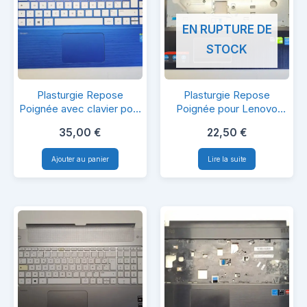
EN RUPTURE DE
STOCK
Plasturgie
Plasturgie
Plasturgie Repose
Plasturgie Repose
Repose
Repose
Poignée avec clavier pour
Poignée pour Lenovo
HP TPN-Q155
Z70-80
Poignée
Poignée
35,00
€
22,50
€
avec
pour
Ajouter au panier
Lire la suite
clavier
Lenovo
pour
Z70-
HP
80
TPN-
Q155