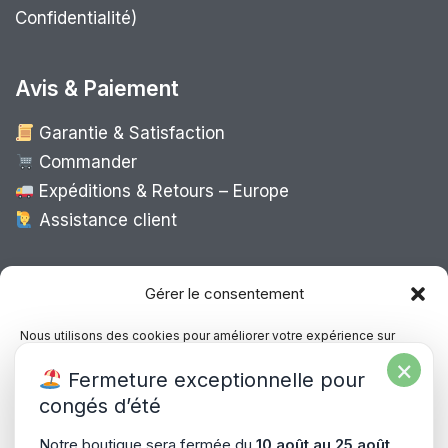
Confidentialité)
Avis & Paiement
Garantie & Satisfaction
Commander
Expéditions & Retours – Europe
Assistance client
Expédition Europe
Gérer le consentement
Nous utilisons des cookies pour améliorer votre expérience sur
notre site, analyser le trafic et proposer des contenus personnalisés.
×
Livraison rapide dans toute l’Europe via
Fermeture exceptionnelle pour
Vous pouvez accepter, refuser ou gérer vos préférences à tout
“
Mondial Relay
&
Colissimo
”
moment.
congés d’été
Consultez notre politique de confidentialité pour plus d’informations.
Notre boutique sera fermée du
10 août au 25 août