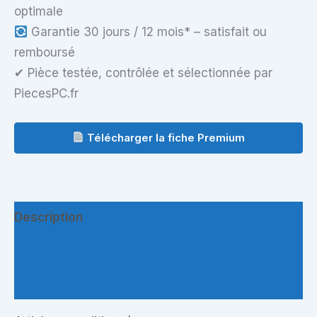
optimale
Garantie 30 jours / 12 mois* – satisfait ou
remboursé
✔ Pièce testée, contrôlée et sélectionnée par
PiecesPC.fr
Télécharger la fiche Premium
Description
Informations complémentaires
Questions & Avis