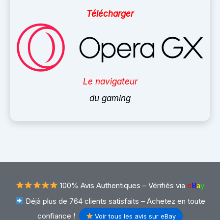
Télécharger
Le navigateur
du gaming
100% Avis Authentiques –
Vérifiés via
e
B
a
y
Déjà plus de 764 clients satisfaits – Achetez en toute
confiance !
Voir tous les avis sur eBay