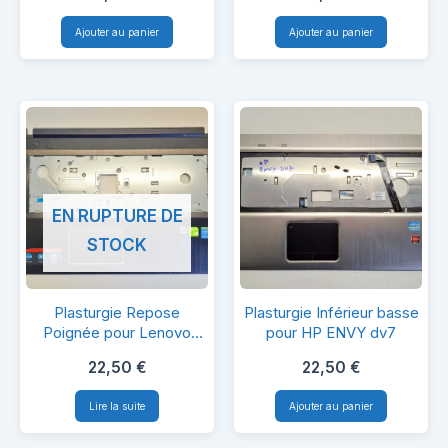
pour
pour
Ajouter au panier
Ajouter au panier
Samsung
EMachines
NP350E7C
G430
EN RUPTURE DE
STOCK
Plasturgie
Plasturgie
Plasturgie Repose
Plasturgie Inférieur basse
Repose
Inférieur
Poignée pour Lenovo
pour HP ENVY dv7
Z70-80
Poignée
basse
22,50
€
22,50
€
pour
pour
Lire la suite
Ajouter au panier
Lenovo
HP
Z70-
ENVY