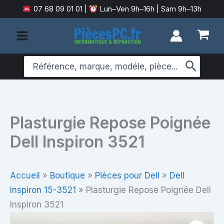
Aller
07 68 09 01 01
|
Lun–Ven 9h–16h | Sam 9h–13h
au
contenu
Search
for:
Plasturgie Repose Poignée
Dell Inspiron 3521
Accueil
»
Boutique
»
Pièces pour Dell
»
Dell
Inspiron 15-3521
»
Plasturgie Repose Poignée Dell
Inspiron 3521