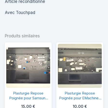
Article reconditionné
Avec Touchpad
Produits similaires
Plasturgie
Plasturgie
Plasturgie Repose
Plasturgie Repose
Repose
Repose
Poignée pour Samsung
Poignée pour EMachines
NP350E7C
G430
Poignée
Poignée
15,00
€
10,00
€