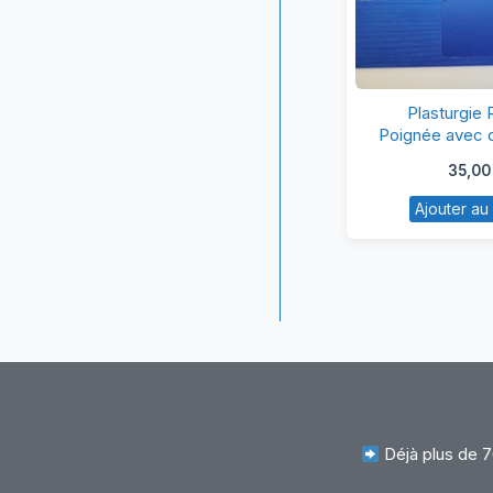
Pl
Plasturgie
R
Poignée avec c
HP TPN-
P
35,0
a
Ajouter au
cl
po
H
T
Q
Déjà plus de 7