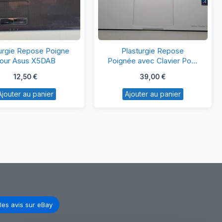
Plasturgie
Plasturgie
urgie Repose Poigne
Plasturgie Repose
Repose
Repose
our Asus X5DAB
Poignée avec Clavier Pour
Samsung NP915S3G
Poigne
Poignée
12,50
€
39,00
€
pour
avec
Ajouter au panier
Ajouter au panier
Asus
Clavier
X5DAB
Pour
Samsung
NP915S3G
les avis sur eBay