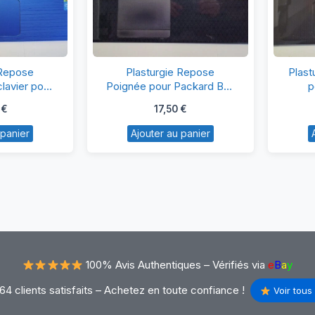
asturgie
Plasturgie
 Repose
Plasturgie Repose
Plast
epose
Repose
lavier pour
Poignée pour Packard Bell
p
Q155
MS2384
oignée
Poignée
0
€
17,50
€
vec
pour
 panier
Ajouter au panier
avier
Packard
ur
Bell
P
MS2384
PN-
155
100% Avis Authentiques –
Vérifiés via
e
B
a
y
64 clients satisfaits – Achetez en toute confiance !
Voir tous 