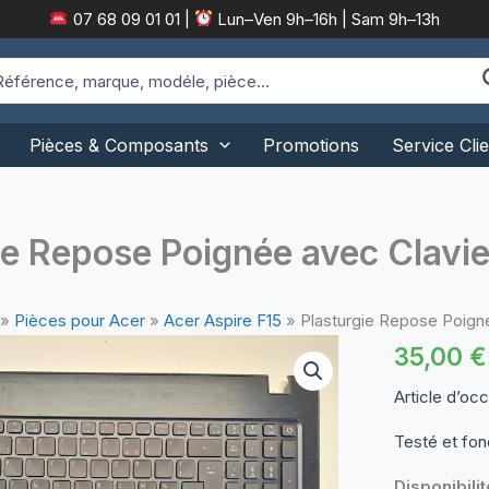
07 68 09 01 01
|
Lun–Ven 9h–16h | Sam 9h–13h
arch
:
Pièces & Composants
Promotions
Service Clie
ie Repose Poignée avec Clavie
»
Pièces pour Acer
»
Acer Aspire F15
»
Plasturgie Repose Poigné
35,00
€
Article d’oc
Testé et fon
Disponibilit