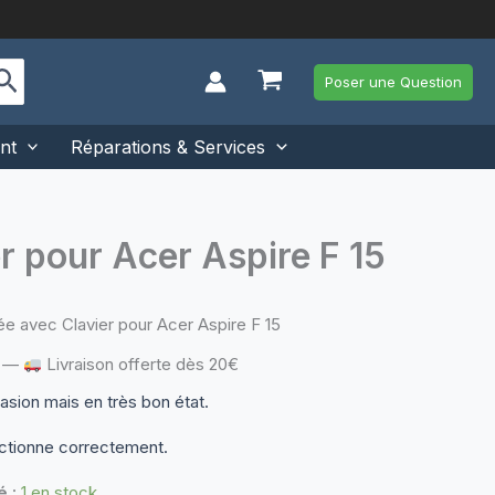
Poser une Question
nt
Réparations & Services
r pour Acer Aspire F 15
e avec Clavier pour Acer Aspire F 15
—
Livraison offerte dès 20€
casion mais en très bon état.
ctionne correctement.
é :
1 en stock