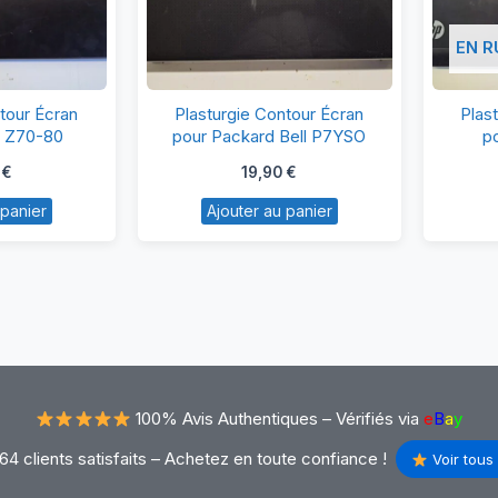
EN R
asturgie
Plasturgie
tour Écran
Plasturgie Contour Écran
Plas
ntour
Contour
o Z70-80
pour Packard Bell P7YSO
p
ran
Écran
0
€
19,90
€
ur
pour
 panier
Ajouter au panier
enovo
Packard
70-
Bell
0
P7YSO
100% Avis Authentiques –
Vérifiés via
e
B
a
y
64 clients satisfaits – Achetez en toute confiance !
Voir tous 