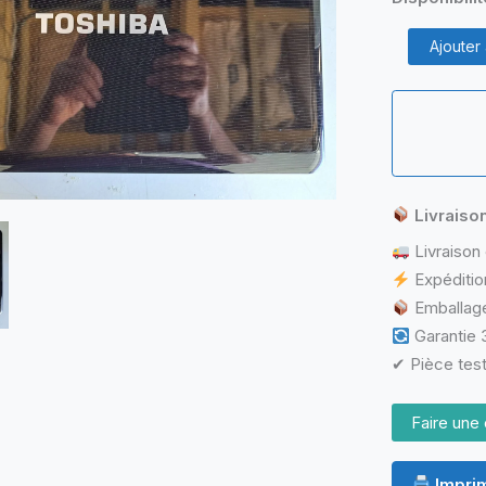
quantité
Ajouter
de
Plasturgie
Coque
Contour
Écran
pour
Toshiba
Satellite
Livraiso
L505D
Livraison 
Expéditio
Emballage
Garantie 3
✔ Pièce test
Faire une 
Imprim