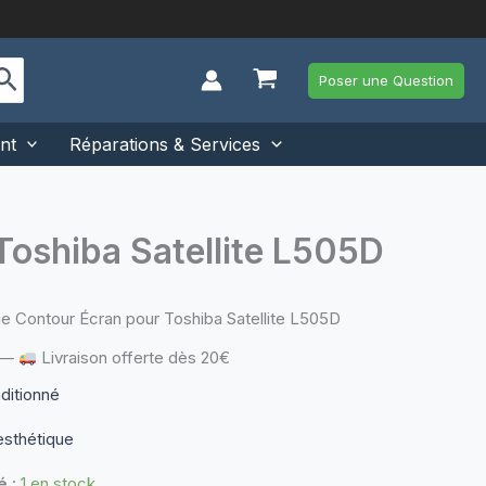
Poser une Question
nt
Réparations & Services
Toshiba Satellite L505D
e Contour Écran pour Toshiba Satellite L505D
—
Livraison offerte dès 20€
nditionné
esthétique
é :
1 en stock