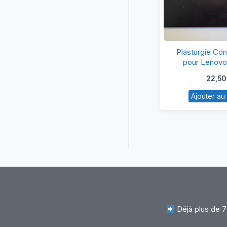
Pl
Plasturgie Con
Co
pour Lenov
Éc
22,5
po
Ajouter au
L
Z
8
Déjà plus de 7