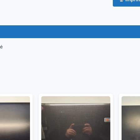
ormations complémentaires
Questions & Avis
né