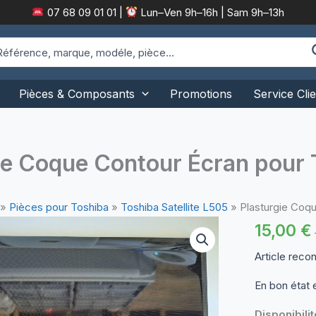
07 68 09 01 01
|
Lun–Ven 9h–16h | Sam 9h–13h
arch
:
Pièces & Composants
Promotions
Service Clie
ie Coque Contour Écran pour 
»
Pièces pour Toshiba
»
Toshiba Satellite L505
»
Plasturgie Coqu
15,00
€
Article reco
En bon état 
Disponibilit