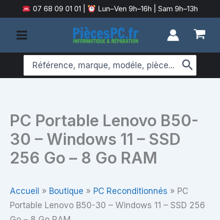
Aller
07 68 09 01 01
|
Lun–Ven 9h–16h | Sam 9h–13h
au
contenu
Search
for:
PC Portable Lenovo B50-
30 – Windows 11 – SSD
256 Go – 8 Go RAM
Accueil
»
Boutique
»
PC Reconditionnés
»
PC
Portable Lenovo B50-30 – Windows 11 – SSD 256
Go – 8 Go RAM