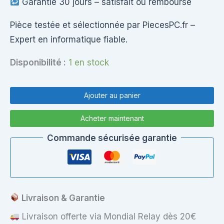
Garantie 30 jours – satisfait ou remboursé
Pièce testée et sélectionnée par PiecesPC.fr –
Expert en informatique fiable.
Disponibilité :
1 en stock
quantité
de
Ajouter au panier
PC
Portable
Acheter maintenant
Lenovo
B50-
Commande sécurisée garantie
30
–
Windows
11
–
SSD
Livraison & Garantie
256
Go
Livraison offerte via Mondial Relay dès 20€
–