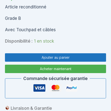
Article reconditionné
Grade B
Avec Touchpad et câbles
Disponibilité :
1 en stock
quantité
de
Ajouter au panier
Palmrest
Toshiba
Acheter maintenant
Satellite
C855
Commande sécurisée garantie
Livraison & Garantie