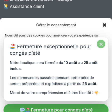
Assistance client
Expédition Europe
Gérer le consentement
Nous utilisons des cookies pour améliorer votre expérience sur
notre site, analyser le trafic et proposer des contenus personnalisés.
×
Livraison rapide dans toute l’Europe via
Fermeture exceptionnelle pour
Vous pouvez accepter, refuser ou gérer vos préférences à tout
“
Mondial Relay
&
Colissimo
”
moment.
congés d’été
Consultez notre politique de confidentialité pour plus d’informations.
Notre boutique sera fermée du
10 août au 25 août
inclus
.
Gérer les services
Les commandes passées pendant cette période
seront préparées et expédiées à partir du
26 août
.
Accepter
Copyright © 2026
PiecesPC.fr
| Développement & Design
Merci de votre compréhension et à très bientôt !
Refuser
par
SitePrime.fr
-
(Plan du Site)
Voir les préférences
Fermeture pour congés d’été