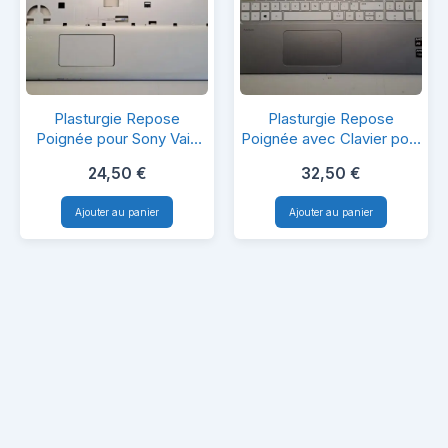
Plasturgie
Plasturgie
Plasturgie Repose
Plasturgie Repose
Repose
Repose
Poignée pour Sony Vaio
Poignée avec Clavier pour
SVE171G11M
TPN-Q144
Poignée
Poignée
24,50
€
32,50
€
pour
avec
Ajouter au panier
Ajouter au panier
Sony
Clavier
Vaio
pour
SVE171G11M
TPN-
Q144