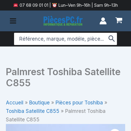
Aller
07 68 09 01 01
|
Lun–Ven 9h–16h | Sam 9h–13h
au
contenu
Search
for:
Palmrest Toshiba Satellite
C855
Accueil
»
Boutique
»
Pièces pour Toshiba
»
Toshiba Satellite C855
»
Palmrest Toshiba
Satellite C855