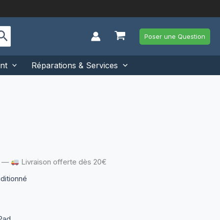
Poser une Question
nt
Réparations & Services
—
Livraison offerte dès 20€
nditionné
Pad