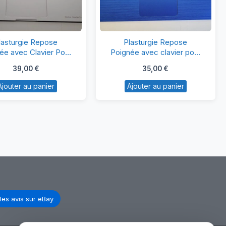
Plasturgie
Plasturgie
lasturgie Repose
Plasturgie Repose
Repose
Repose
ée avec Clavier Pour
Poignée avec clavier pour
msung NP915S3G
HP TPN-Q155
Poignée
Poignée
39,00
€
35,00
€
avec
avec
Ajouter au panier
Ajouter au panier
Clavier
clavier
Pour
pour
Samsung
HP
NP915S3G
TPN-
Q155
les avis sur eBay