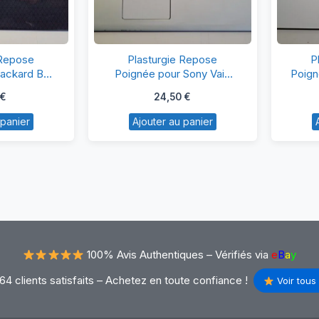
asturgie
Plasturgie
 Repose
Plasturgie Repose
P
epose
Repose
ackard Bell
Poignée pour Sony Vaio
Poign
84
SVE171G11M
Sa
oignée
Poignée
€
24,50
€
ur
pour
 panier
Ajouter au panier
ackard
Sony
ll
Vaio
S2384
SVE171G11M
100% Avis Authentiques –
Vérifiés via
e
B
a
y
64 clients satisfaits – Achetez en toute confiance !
Voir tous 