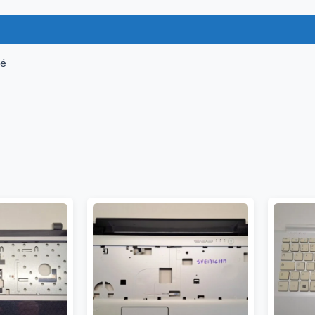
ormations complémentaires
Questions & Avis
né