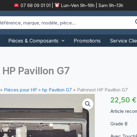
07 68 09 01 01
|
Lun–Ven 9h–16h | Sam 9h–13h
arch
:
Pièces & Composants
Promotions
Service Clie
 HP Pavillon G7
»
Pièces pour HP
»
hp Pavilion G7
»
Palmrest HP Pavillon G7
22,50
€
Article reco
Grade B
Avec Touch