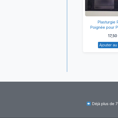
Pl
Plasturgie
R
Poignée pour P
MS23
P
17,50
po
Ajouter au
P
Be
M
Déjà plus de 7