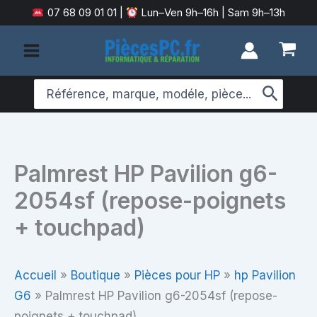
Aller
07 68 09 01 01
|
Lun–Ven 9h–16h | Sam 9h–13h
au
contenu
Search
for:
Palmrest HP Pavilion g6-
2054sf (repose-poignets
+ touchpad)
Accueil
»
Boutique
»
Pièces pour HP
»
hp Pavilion
G6
»
Palmrest HP Pavilion g6-2054sf (repose-
poignets + touchpad)