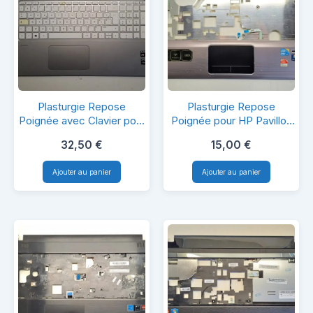
Plasturgie
Plasturgie
Plasturgie Repose
Plasturgie Repose
Repose
Repose
Poignée avec Clavier pour
Poignée pour HP Pavillon
TPN-Q144
dv6
Poignée
Poignée
32,50
€
15,00
€
avec
pour
Ajouter au panier
Ajouter au panier
Clavier
HP
pour
Pavillon
TPN-
dv6
Q144