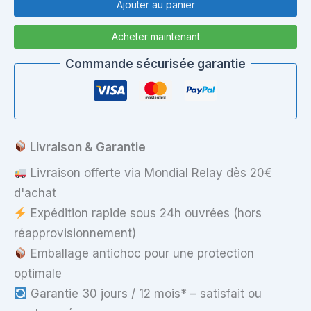
de
Ajouter au panier
Palmrest
HP
Acheter maintenant
Pavilion
g6-
Commande sécurisée garantie
2054sf
(repose-
poignets
+
touchpad)
Livraison & Garantie
Livraison offerte via Mondial Relay dès 20€
d'achat
Expédition rapide sous 24h ouvrées (hors
réapprovisionnement)
Emballage antichoc pour une protection
optimale
Garantie 30 jours / 12 mois* – satisfait ou