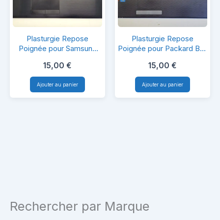
Plasturgie
Plasturgie
Plasturgie Repose
Plasturgie Repose
Repose
Repose
Poignée pour Samsung
Poignée pour Packard Bell
NP350E7C
NEW95
Poignée
Poignée
15,00
€
15,00
€
pour
pour
Ajouter au panier
Ajouter au panier
Samsung
Packard
NP350E7C
Bell
NEW95
Rechercher par Marque