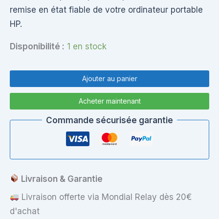
remise en état fiable de votre ordinateur portable
HP.
Disponibilité :
1 en stock
quantité
de
Ajouter au panier
Palmrest
HP
Acheter maintenant
17-
p107nf
Commande sécurisée garantie
(TPN-
Q144)
–
Clavier
AZERTY
+
Livraison & Garantie
Touchpad
–
Livraison offerte via Mondial Relay dès 20€
Noir
d'achat