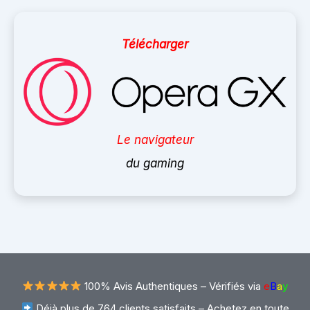
Télécharger
Le navigateur
du gaming
100% Avis Authentiques –
Vérifiés via
e
B
a
y
Déjà plus de 764 clients satisfaits – Achetez en toute