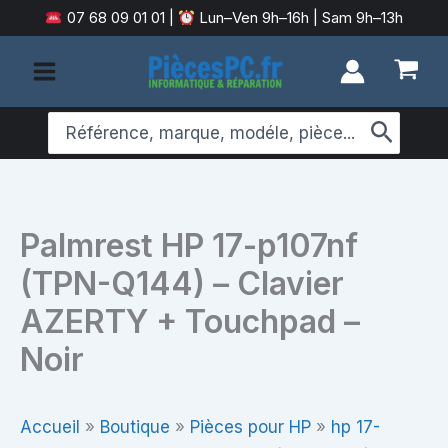
Aller
07 68 09 01 01
|
Lun–Ven 9h–16h | Sam 9h–13h
au
contenu
Search
for:
Palmrest HP 17-p107nf
(TPN-Q144) – Clavier
AZERTY + Touchpad –
Noir
Accueil
»
Boutique
»
Pièces pour HP
»
hp 17-