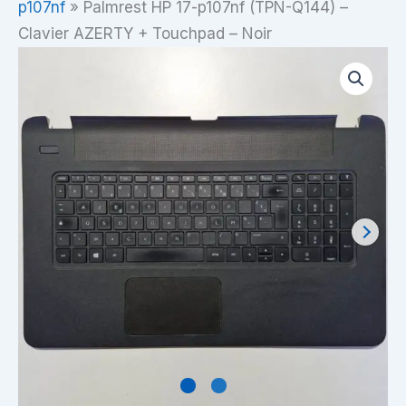
p107nf
»
Palmrest HP 17-p107nf (TPN-Q144) –
Clavier AZERTY + Touchpad – Noir