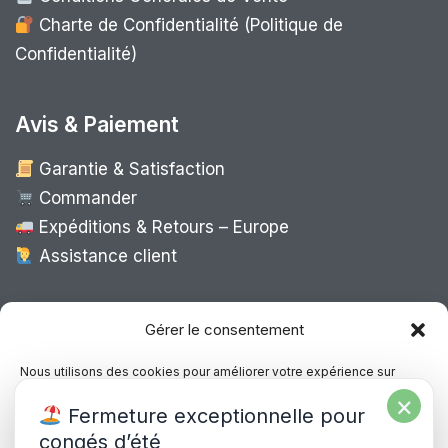
Charte de Confidentialité (Politique de
Confidentialité)
Avis & Paiement
Garantie & Satisfaction
Commander
Expéditions & Retours – Europe
Assistance client
Expédition Europe
Gérer le consentement
Nous utilisons des cookies pour améliorer votre expérience sur
notre site, analyser le trafic et proposer des contenus personnalisés.
×
Livraison rapide dans toute l’Europe via
Fermeture exceptionnelle pour
Vous pouvez accepter, refuser ou gérer vos préférences à tout
“
Mondial Relay
&
Colissimo
”
moment.
congés d’été