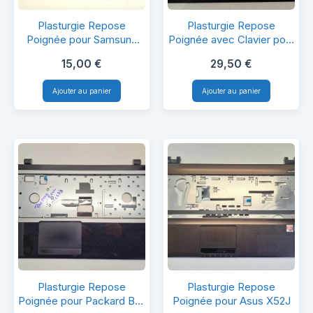
Plasturgie
Plasturgie
Plasturgie Repose
Plasturgie Repose
Repose
Repose
Poignée pour Samsung
Poignée avec Clavier pour
NP350E7C
Acer Aspire ES 14
Poignée
Poignée
15,00
€
29,50
€
pour
avec
Ajouter au panier
Ajouter au panier
Samsung
Clavier
NP350E7C
pour
Acer
Aspire
ES
14
Plasturgie
Plasturgie
Plasturgie Repose
Plasturgie Repose
Repose
Repose
Poignée pour Packard Bell
Poignée pour Asus X52J