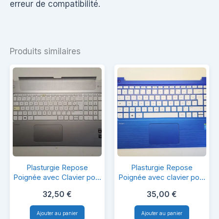
erreur de compatibilité.
Produits similaires
Plasturgie
Plasturgie
Plasturgie Repose
Plasturgie Repose
Repose
Repose
Poignée avec Clavier pour
Poignée avec clavier pour
TPN-Q144
HP TPN-Q155
Poignée
Poignée
32,50
€
35,00
€
avec
avec
Ajouter au panier
Ajouter au panier