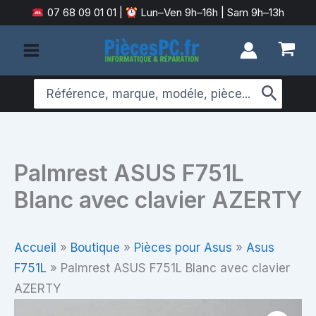
Aller
07 68 09 01 01
|
Lun–Ven 9h–16h | Sam 9h–13h
au
contenu
Search
for:
Palmrest ASUS F751L
Blanc avec clavier AZERTY
Accueil
»
Boutique
»
Pièces pour Asus
»
Asus
F751L
»
Palmrest ASUS F751L Blanc avec clavier
AZERTY