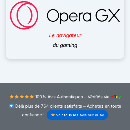
Le navigateur
du gaming
100% Avis Authentiques –
Vérifiés via
e
B
a
y
Déjà plus de 764 clients satisfaits – Achetez en toute
confiance !
Voir tous les avis sur eBay