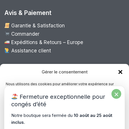
Avis & Paiement
Garantie & Satisfaction
Commander
Expéditions & Retours – Europe
Assistance client
Expédition Europe
Gérer le consentement
Nous utilisons des cookies pour améliorer votre expérience sur
notre site, analyser le trafic et proposer des contenus personnalisés.
×
Livraison rapide dans toute l’Europe via
Fermeture exceptionnelle pour
Vous pouvez accepter, refuser ou gérer vos préférences à tout
“
Mondial Relay
&
Colissimo
”
moment.
congés d’été
Consultez notre politique de confidentialité pour plus d’informations.
Notre boutique sera fermée du
10 août au 25 août
inclus
.
Gérer les services