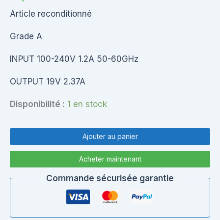
Article reconditionné
Grade A
INPUT 100-240V 1.2A 50-60GHz
OUTPUT 19V 2.37A
Disponibilité :
1 en stock
quantité
de
Ajouter au panier
PA3822U-
1ACA
Acheter maintenant
Chargeur
Toshiba
Commande sécurisée garantie