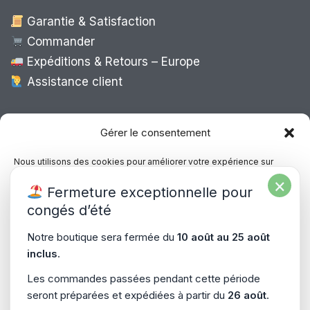
Garantie & Satisfaction
Commander
Expéditions & Retours – Europe
Assistance client
Expédition Europe
Gérer le consentement
Nous utilisons des cookies pour améliorer votre expérience sur
notre site, analyser le trafic et proposer des contenus personnalisés.
×
Livraison rapide dans toute l’Europe via
Fermeture exceptionnelle pour
Vous pouvez accepter, refuser ou gérer vos préférences à tout
“
Mondial Relay
&
Colissimo
”
moment.
congés d’été
Consultez notre politique de confidentialité pour plus d’informations.
Notre boutique sera fermée du
10 août au 25 août
inclus
.
Gérer les services
Les commandes passées pendant cette période
seront préparées et expédiées à partir du
26 août
.
Accepter