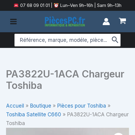
Aller
07 68 09 01 01
|
Lun–Ven 9h–16h | Sam 9h–13h
au
contenu
Search
for:
PA3822U-1ACA Chargeur
Toshiba
Accueil
»
Boutique
»
Pièces pour Toshiba
»
Toshiba Satellite C660
»
PA3822U-1ACA Chargeur
Toshiba