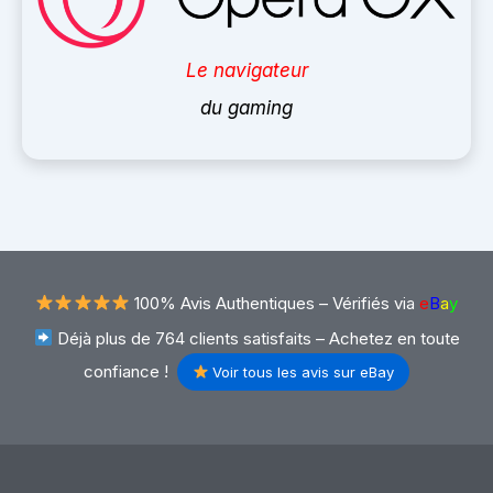
Le navigateur
du gaming
100% Avis Authentiques –
Vérifiés via
e
B
a
y
Déjà plus de 764 clients satisfaits – Achetez en toute
confiance !
Voir tous les avis sur eBay