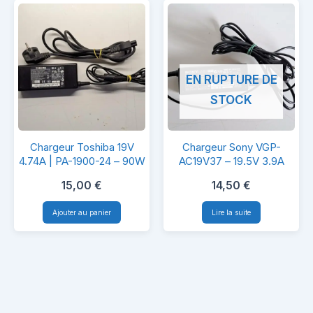
LN-
A0403A3C
–
40W
EN RUPTURE DE
STOCK
Chargeur
Chargeur
Chargeur Toshiba 19V
Chargeur Sony VGP-
Toshiba
Sony
4.74A | PA-1900-24 – 90W
AC19V37 – 19.5V 3.9A
19V
VGP-
15,00
€
14,50
€
4.74A
AC19V37
Ajouter au panier
Lire la suite
|
–
PA-
19.5V
1900-
3.9A
24
–