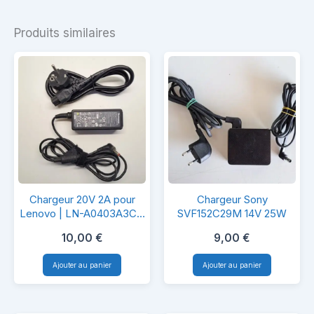
Produits similaires
Chargeur
Chargeur
Chargeur 20V 2A pour
Chargeur Sony
20V
Sony
Lenovo | LN-A0403A3C –
SVF152C29M 14V 25W
40W
2A
SVF152C29M
10,00
€
9,00
€
pour
14V
Ajouter au panier
Ajouter au panier
Lenovo
25W
|