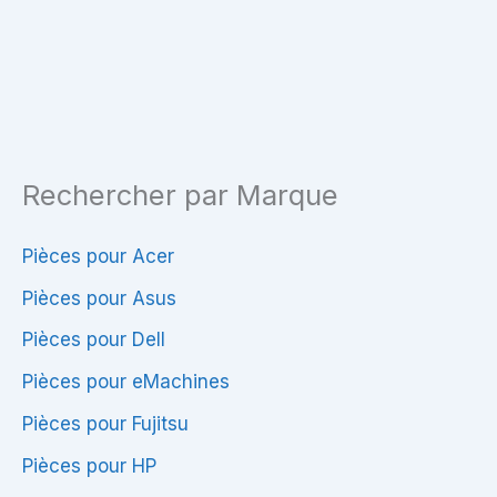
40
–
Pins
HD
–
1366×768
N173O6-
–
L02
40
Rechercher par Marque
Rev.C1
Pins
–
–
Compatible
Haute
Pièces pour Acer
PC
Qualité
Pièces pour Asus
Portable
&
Pièces pour Dell
Compatibilité
Pièces pour eMachines
Pièces pour Fujitsu
Pièces pour HP