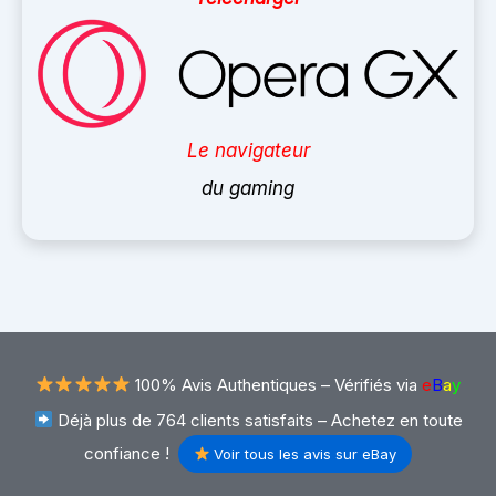
Le navigateur
du gaming
100% Avis Authentiques –
Vérifiés via
e
B
a
y
Déjà plus de 764 clients satisfaits – Achetez en toute
confiance !
Voir tous les avis sur eBay