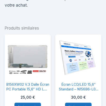
votre achat.
Produits similaires
B156XW02
Écran
B156XW02 V.3 Dalle Écran
Écran LCD/LED 15,6″
V.3
LCD/LED
PC Portable 15,6″ HD LCD
Standard – N156B6-L0B
LED 40 Pins
Rev.C1 – HD 1366×768 –
Dalle
15,6″
25,00
€
30,00
€
40 Pins LVDS
Écran
Standard