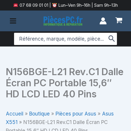
Aller
07 68 09 01 01
|
Lun–Ven 9h–16h | Sam 9h–13h
au
contenu
Search
for:
N156BGE-L21 Rev.C1 Dalle
Écran PC Portable 15,6″
HD LCD LED 40 Pins
Accueil
»
Boutique
»
Pièces pour Asus
»
Asus
X551
»
N156BGE-L21 Rev.C1 Dalle Écran PC
Portable 15,6″ HD LCD LED 40 Pins