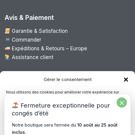
Avis & Paiement
Garantie & Satisfaction
Commander
Expéditions & Retours – Europe
Assistance client
Expédition Europe
Gérer le consentement
Nous utilisons des cookies pour améliorer votre expérience sur
notre site, analyser le trafic et proposer des contenus personnalisés.
×
Livraison rapide dans toute l’Europe via
Fermeture exceptionnelle pour
Vous pouvez accepter, refuser ou gérer vos préférences à tout
“
Mondial Relay
&
Colissimo
”
moment.
congés d’été
Consultez notre politique de confidentialité pour plus d’informations.
Notre boutique sera fermée du
10 août au 25 août
inclus
.