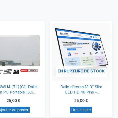
EN RUPTURE DE STOCK
LP156WH4
Dalle
6WH4 (TL)(C1) Dalle
Dalle d’écran 13.3″ Slim
(TL)
d’écran
n PC Portable 15,6″
LED HD 40 Pins –
 LCD LED 40 Pins
B133XTN01.5 – Compatible
(C1)
13.3″
25,00
€
25,00
€
PC Portable
Dalle
Slim
Ajouter au panier
Lire la suite
Écran
LED