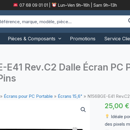
07 68 09 01 01
|
Lun–Ven 9h–16h | Sam 9h–13h
arch
:
Pièces & Composants
Promotions
Service Clie
E41 Rev.C2 Dalle Écran PC P
Pins
»
Écrans pour PC Portable
»
Écrans 15,6"
»
N156BGE-E41 Rev.C2 
25,00
€
Idéale pou
des pixels m