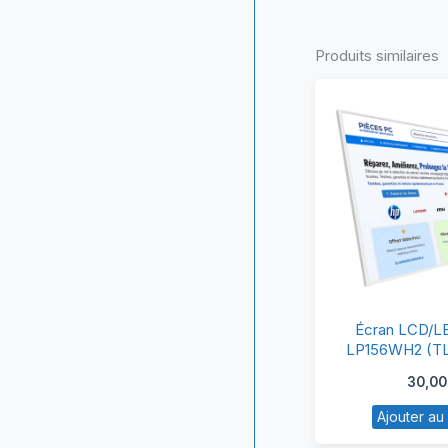
Produits similaires
Éc
Écran LCD/LE
L
LP156WH2 (TL
1366×768 – 
15
30,0
droite – Haute
–
Compatib
Ajouter au
L