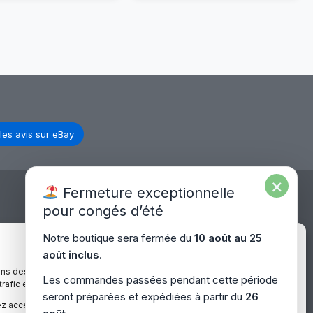
PC
HD
Portable
40
15,6″
Pins
HD
–
LCD
B133XTN01.5
LED
–
40
Compatible
Pins
PC
les avis sur eBay
Portable
×
Fermeture exceptionnelle
pour congés d’été
Expédition Europe
Notre boutique sera fermée du
10 août au 25
Gérer le consentement
août inclus
.
ons des cookies pour améliorer votre expérience sur notre site,
Livraison rapide dans toute l’Europe via
Les commandes passées pendant cette période
 trafic et proposer des contenus personnalisés.
– Europe
“
Mondial Relay
&
Colissimo
”
seront préparées et expédiées à partir du
26
z accepter, refuser ou gérer vos préférences à tout moment.