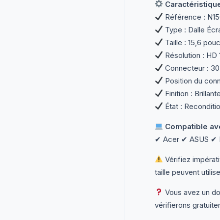
Caractéristiqu
Référence : N1
Type : Dalle Éc
Taille : 15,6 pou
Résolution : HD
Connecteur : 30
Position du conn
Finition : Brillan
État : Reconditio
Compatible av
✔ Acer ✔ ASUS ✔ D
Vérifiez impéra
taille peuvent utili
Vous avez un dou
vérifierons gratuite