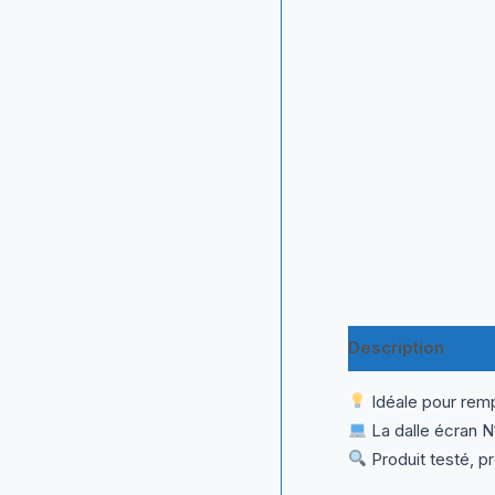
Description
Inf
Idéale pour remp
La dalle écran N
Produit testé, p