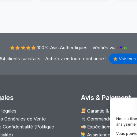
L)
PC
1)
Portable
15,6″
D
HD
366×768
LCD
LED
100% Avis Authentiques –
Vérifiés via
e
B
a
y
0
40
ns
Pins
64 clients satisfaits – Achetez en toute confiance !
Voir tous 
oite
aute
alité
gales
Avis & Paiement
 légales
Garantie & Satisfaction
mpatibilité
s Générales de Vente
Commander
Nous utilis
analyser le
 Confidentialité (Politique
Expéditions & Retours 
Vous pouve
ialité)
Assistance client