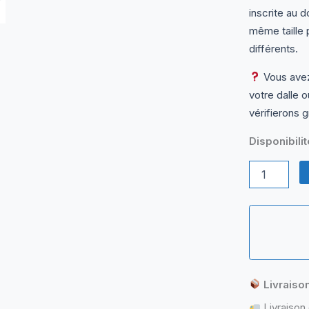
inscrite au 
même taille p
différents.
Vous avez
votre dalle 
vérifierons g
Disponibilit
quantité
de
N156BGE-
E41
Rev.C2
Dalle
Écran
PC
Portable
Livraiso
15,6"
HD
Livraison 