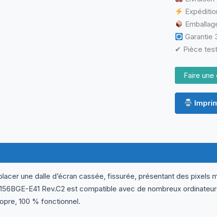
LCD
Expéditio
LED
Emballage
Slim
30
Garantie 3
Pins
✔ Pièce test
Faire une 
Imprim
ormations complémentaires
Questions & Avis
lacer une dalle d’écran cassée, fissurée, présentant des pixels m
156BGE-E41 Rev.C2 est compatible avec de nombreux ordinateurs p
ropre, 100 % fonctionnel.