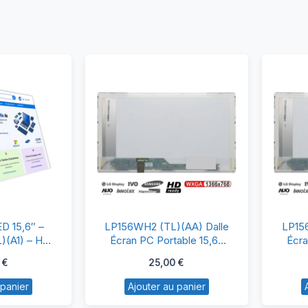
ran
LP156WH2
D 15,6″ –
LP156WH2 (TL)(AA) Dalle
LP15
CD/LED
(TL)
)(A1) – HD
Écran PC Portable 15,6″
Écra
40 Pins à
HD LCD LED 40 Pins
HD
,6″
(AA)
0
€
25,00
€
 Qualité &
Dalle
ilité
 panier
Ajouter au panier
P156WH2
Écran