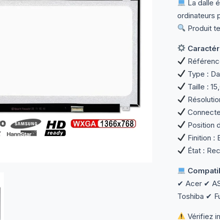
La dalle 
ordinateurs p
Produit te
Caractéri
Référenc
Type : Da
Taille : 1
Résolutio
Connecteu
Position d
Finition : 
État : Rec
Compatib
✔ Acer ✔ A
Toshiba ✔ F
Vérifiez 