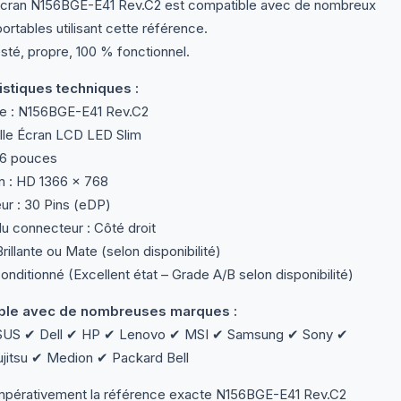
écran N156BGE-E41 Rev.C2 est compatible avec de nombreux
ortables utilisant cette référence.
sté, propre, 100 % fonctionnel.
stiques techniques :
e : N156BGE-E41 Rev.C2
lle Écran LCD LED Slim
5,6 pouces
n : HD 1366 × 768
r : 30 Pins (eDP)
u connecteur : Côté droit
Brillante ou Mate (selon disponibilité)
onditionné (Excellent état – Grade A/B selon disponibilité)
le avec de nombreuses marques :
SUS ✔ Dell ✔ HP ✔ Lenovo ✔ MSI ✔ Samsung ✔ Sony ✔
ujitsu ✔ Medion ✔ Packard Bell
impérativement la référence exacte N156BGE-E41 Rev.C2