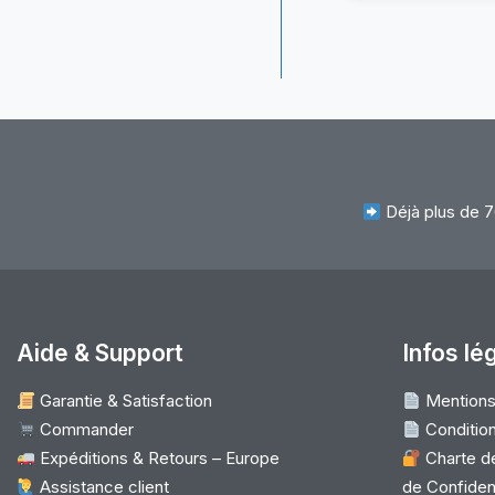
(T
(A
–
H
1
–
4
Pi
Déjà plus de 7
à
dr
–
H
Qu
Aide & Support
Infos lé
&
Garantie & Satisfaction
Mentions
Co
Commander
Condition
Expéditions & Retours – Europe
Charte de
Assistance client
de Confident