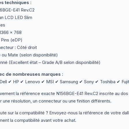
es techniques :
56BGE-E41 Rev.C2
ran LCD LED Slim
ces
 1366 × 768
 Pins (eDP)
ecteur : Côté droit
te ou Mate (selon disponibilité)
nné (Excellent état – Grade A/B selon disponibilité)
ec de nombreuses marques :
ell ✔ HP ✔ Lenovo ✔ MSI ✔ Samsung ✔ Sony ✔ Toshiba ✔ Fujit
tivement la référence exacte N156BGE-E41 Rev.C2 inscrite au do
ser une résolution, un connecteur ou une finition différents.
te sur la compatibilité ? Envoyez-nous la référence de votre dal
ment la compatibilité avant votre achat.