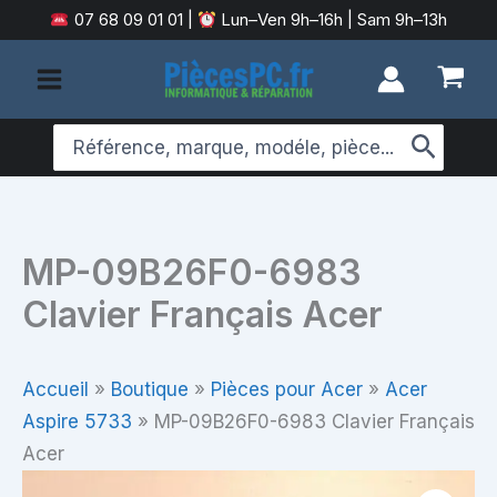
Aller
07 68 09 01 01
|
Lun–Ven 9h–16h | Sam 9h–13h
au
contenu
Search
for:
MP-09B26F0-6983
Clavier Français Acer
Accueil
»
Boutique
»
Pièces pour Acer
»
Acer
Aspire 5733
»
MP-09B26F0-6983 Clavier Français
Acer