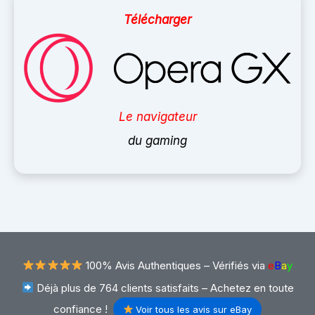
Télécharger
Le navigateur
du gaming
100% Avis Authentiques –
Vérifiés via
e
B
a
y
Déjà plus de 764 clients satisfaits – Achetez en toute
confiance !
Voir tous les avis sur eBay