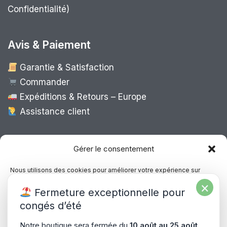
Confidentialité)
Avis & Paiement
Garantie & Satisfaction
Commander
Expéditions & Retours – Europe
Assistance client
Expédition Europe
Gérer le consentement
Nous utilisons des cookies pour améliorer votre expérience sur
notre site, analyser le trafic et proposer des contenus personnalisés.
×
Livraison rapide dans toute l’Europe via
Fermeture exceptionnelle pour
Vous pouvez accepter, refuser ou gérer vos préférences à tout
“
Mondial Relay
&
Colissimo
”
moment.
congés d’été
Consultez notre politique de confidentialité pour plus d’informations.
Notre boutique sera fermée du
10 août au 25 août