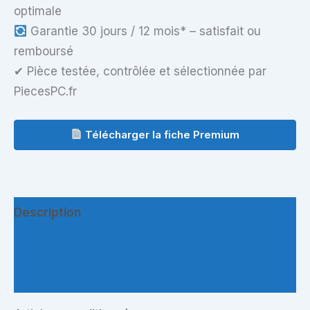
optimale
Garantie 30 jours / 12 mois* – satisfait ou
remboursé
✔ Pièce testée, contrôlée et sélectionnée par
PiecesPC.fr
Télécharger la fiche Premium
Description
Informations complémentaires
Questions & Avis