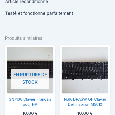
Article reconditionné
Testé et fonctionne parfaitement
Produits similaires
EN RUPTURE DE
STOCK
SN7136
NSK-
SN7136 Clavier Français
NSK-DRASW OF Clavier
Clavier
DRASW
pour HP
Dell Inspiron M5010
Français
OF
10,00
€
10,00
€