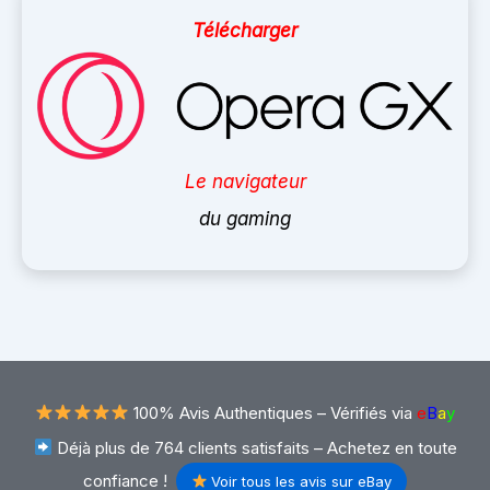
Télécharger
Le navigateur
du gaming
100% Avis Authentiques –
Vérifiés via
e
B
a
y
Déjà plus de 764 clients satisfaits – Achetez en toute
confiance !
Voir tous les avis sur eBay