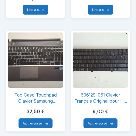
pour
Français
Lire la suite
Lire la suite
HP
pour
Sony
PCG-
71213M
Top
606129-
Top Case Touchpad
606129-051 Clavier
Case
051
Clavier Samsung
Français Original pour HP
NP550P5C
625
Touchpad
Clavier
32,50
€
9,00
€
Clavier
Français
Ajouter au panier
Ajouter au panier
Samsung
Original
NP550P5C
pour