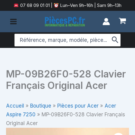
Aller
07 68 09 01 01
|
Lun–Ven 9h–16h | Sam 9h–13h
au
contenu
Search
for:
MP-09B26F0-528 Clavier
Français Original Acer
Accueil
»
Boutique
»
Pièces pour Acer
»
Acer
Aspire 7250
»
MP-09B26F0-528 Clavier Français
Original Acer