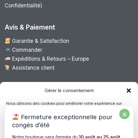
Confidentialité)
Avis & Paiement
Garantie & Satisfaction
Commander
Expéditions & Retours – Europe
Assistance client
Expédition Europe
Gérer le consentement
Nous utilisons des cookies pour améliorer votre expérience sur
notre site, analyser le trafic et proposer des contenus personnalisés.
×
Livraison rapide dans toute l’Europe via
Fermeture exceptionnelle pour
Vous pouvez accepter, refuser ou gérer vos préférences à tout
“
Mondial Relay
&
Colissimo
”
moment.
congés d’été
Consultez notre politique de confidentialité pour plus d’informations.
Notre boutique sera fermée du
10 août au 25 août