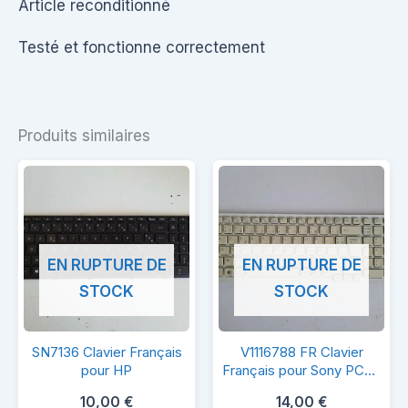
Article reconditionné
Testé et fonctionne correctement
Produits similaires
EN RUPTURE DE
EN RUPTURE DE
STOCK
STOCK
SN7136
V1116788
SN7136 Clavier Français
V1116788 FR Clavier
Clavier
FR
pour HP
Français pour Sony PCG-
71213M
Français
Clavier
10,00
€
14,00
€