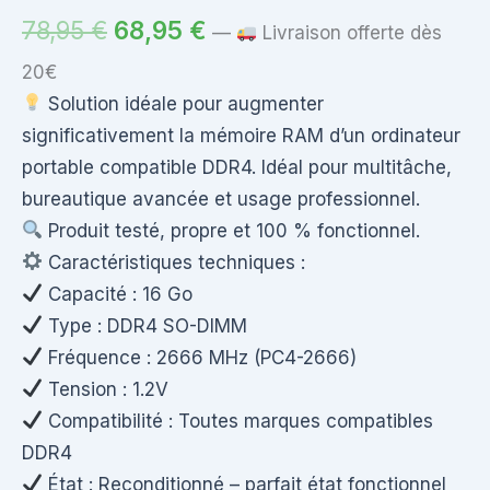
Le
Le
78,95
€
68,95
€
—
Livraison offerte dès
prix
prix
20€
Solution idéale pour augmenter
initial
actuel
significativement la mémoire RAM d’un ordinateur
était :
est :
portable compatible DDR4. Idéal pour multitâche,
78,95 €.
68,95 €.
bureautique avancée et usage professionnel.
Produit testé, propre et 100 % fonctionnel.
Caractéristiques techniques :
Capacité : 16 Go
Type : DDR4 SO-DIMM
Fréquence : 2666 MHz (PC4-2666)
Tension : 1.2V
Compatibilité : Toutes marques compatibles
DDR4
État : Reconditionné – parfait état fonctionnel