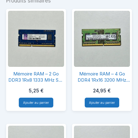
Produits similaires
Mémoire
Mémoire
Mémoire RAM – 2 Go
Mémoire RAM – 4 Go
RAM
RAM
DDR3 1Rx8 1333 MHz SO-
DDR4 1Rx16 3200 MHz
DIMM – PC portable
SO-DIMM – PC portable
–
–
5,25
€
24,95
€
2
4
Ajouter au panier
Ajouter au panier
Go
Go
DDR3
DDR4
1Rx8
1Rx16
1333
3200