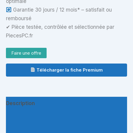
optimale
Garantie 30 jours / 12 mois* – satisfait ou
remboursé
✔ Pièce testée, contrôlée et sélectionnée par
PiecesPC.fr
Faire une offre
Télécharger la fiche Premium
Description
Informations complémentaires
Questions & Avis