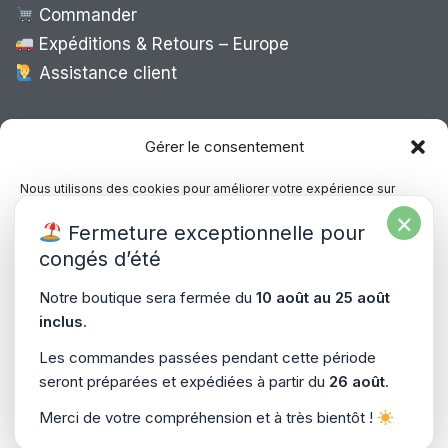
Commander
Expéditions & Retours – Europe
Assistance client
Expédition Europe
Gérer le consentement
Nous utilisons des cookies pour améliorer votre expérience sur
notre site, analyser le trafic et proposer des contenus personnalisés.
×
Livraison rapide dans toute l’Europe via
Fermeture exceptionnelle pour
Vous pouvez accepter, refuser ou gérer vos préférences à tout
“
Mondial Relay
&
Colissimo
”
moment.
congés d’été
Consultez notre politique de confidentialité pour plus d’informations.
Notre boutique sera fermée du
10 août au 25 août
inclus
.
Gérer les services
Les commandes passées pendant cette période
seront préparées et expédiées à partir du
26 août
.
Accepter
Copyright © 2026
PiecesPC.fr
| Développement & Design
Merci de votre compréhension et à très bientôt !
Refuser
par
SitePrime.fr
-
(Plan du Site)