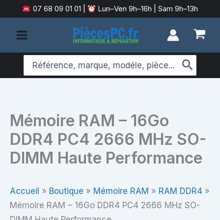
Aller
07 68 09 01 01
|
Lun–Ven 9h–16h | Sam 9h–13h
au
contenu
Search
for:
Mémoire RAM – 16Go
DDR4 PC4 2666 MHz SO-
DIMM Haute Performance
Accueil
»
Boutique
»
Mémoire RAM
»
RAM DDR4
»
Mémoire RAM – 16Go DDR4 PC4 2666 MHz SO-
DIMM Haute Performance