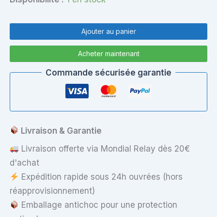
quantité
de
Ajouter au panier
Mémoire
RAM
Acheter maintenant
–
16Go
Commande sécurisée garantie
DDR4
PC4
2666
MHz
SO-
DIMM
Livraison & Garantie
Haute
Performance
Livraison offerte via Mondial Relay dès 20€
d'achat
Expédition rapide sous 24h ouvrées (hors
réapprovisionnement)
Emballage antichoc pour une protection