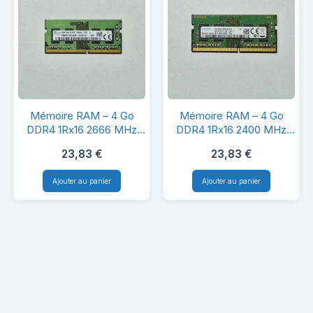
MHz
MHz
SO-
SO-
DIMM
DIMM
–
–
PC
PC
Mémoire
Mémoire
portable
portable
Mémoire RAM – 4 Go
Mémoire RAM – 4 Go
RAM
RAM
DDR4 1Rx16 2666 MHz
DDR4 1Rx16 2400 MHz
SO-DIMM – PC portable
SO-DIMM – PC portable
–
–
23,83
€
23,83
€
4
4
Ajouter au panier
Ajouter au panier
Go
Go
DDR4
DDR4
1Rx16
1Rx16
2666
2400
MHz
MHz
SO-
SO-
DIMM
DIMM