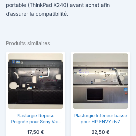
portable (ThinkPad X240) avant achat afin
d’assurer la compatibilité.
Produits similaires
Plasturgie
Plasturgie
Plasturgie Repose
Plasturgie Inférieur basse
Repose
Inférieur
Poignée pour Sony Vaio
pour HP ENVY dv7
PCG-71911M
Poignée
basse
17,50
€
22,50
€