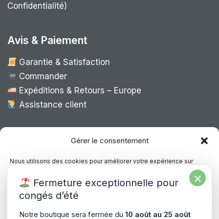
Confidentialité)
Avis & Paiement
Garantie & Satisfaction
Commander
Expéditions & Retours – Europe
Assistance client
Expédition Europe
Gérer le consentement
Nous utilisons des cookies pour améliorer votre expérience sur
notre site, analyser le trafic et proposer des contenus personnalisés.
×
Livraison rapide dans toute l’Europe via
Fermeture exceptionnelle pour
Vous pouvez accepter, refuser ou gérer vos préférences à tout
“
Mondial Relay
&
Colissimo
”
moment.
congés d’été
Consultez notre politique de confidentialité pour plus d’informations.
Notre boutique sera fermée du
10 août au 25 août